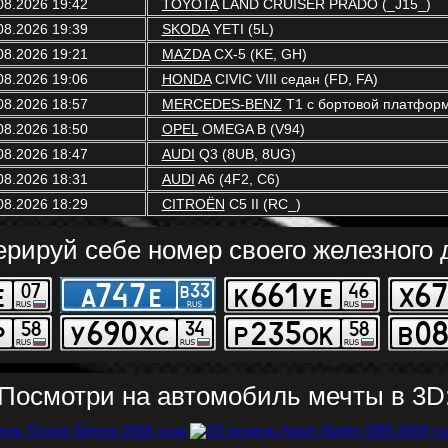
08.2026 19:42
TOYOTA
LAND CRUISER PRADO (_J15_)
08.2026 19:39
SKODA
YETI (5L)
08.2026 19:21
MAZDA
CX-5 (KE, GH)
08.2026 19:06
HONDA
CIVIC VIII седан (FD, FA)
08.2026 18:57
MERCEDES-BENZ
T1 c бортовой платформ
08.2026 18:50
OPEL
OMEGA B (V94)
08.2026 18:47
AUDI
Q3 (8UB, 8UG)
08.2026 18:31
AUDI
A6 (4F2, C6)
08.2026 18:29
CITROËN
C5 II (RC_)
ерируй себе номер своего железного д
Посмотри на автомобиль мечты в 3D