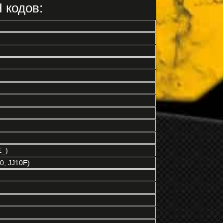
 кодов:
E_)
0, JJ10E)