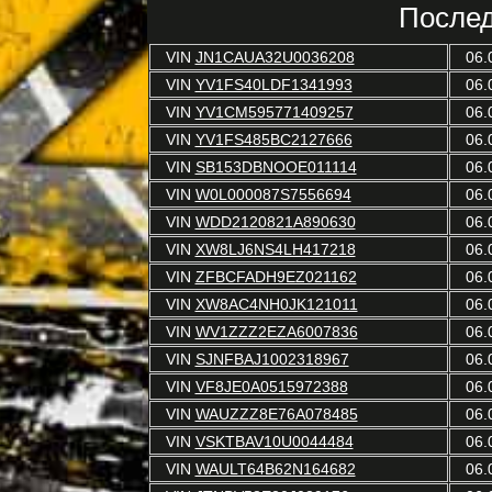
Послед
VIN
JN1CAUA32U0036208
06.
VIN
YV1FS40LDF1341993
06.
VIN
YV1CM595771409257
06.
VIN
YV1FS485BC2127666
06.
VIN
SB153DBNOOE011114
06.
VIN
W0L000087S7556694
06.
VIN
WDD2120821A890630
06.
VIN
XW8LJ6NS4LH417218
06.
VIN
ZFBCFADH9EZ021162
06.
VIN
XW8AC4NH0JK121011
06.
VIN
WV1ZZZ2EZA6007836
06.
VIN
SJNFBAJ1002318967
06.
VIN
VF8JE0A0515972388
06.
VIN
WAUZZZ8E76A078485
06.
VIN
VSKTBAV10U0044484
06.
VIN
WAULT64B62N164682
06.