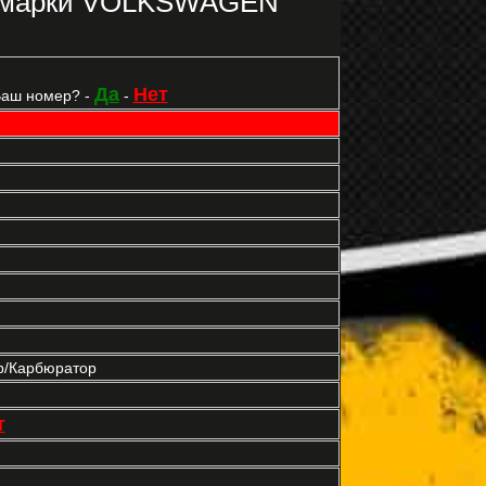
1 марки VOLKSWAGEN
Да
Нет
Ваш номер? -
-
р/Карбюратор
т