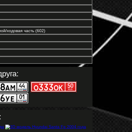
ой/ходовая часть (602)
руга:
: