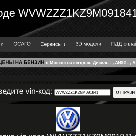
 коде WVWZZZ1KZ9M091841
ти
ОСАГО
3D модели
ПДД онла
Сервисы ↓
ЦЕНЫ НА БЕНЗИН
в Москве на сегодня: Дизель - , АИ92 - , АИ
ведите vin-код: