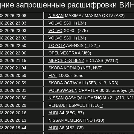
ние запрошенные расшифровки ВИН
08.2026 23:08
NISSAN
MAXIMA / MAXIMA QX IV (A32)
08.2026 23:03
VOLVO
S60 II (134)
08.2026 23:03
VOLVO
XC90 I (275)
08.2026 23:02
VOLVO
S60 II (134)
08.2026 22:50
TOYOTA
AVENSIS (_T22_)
08.2026 22:00
OPEL
VECTRA A (J89)
08.2026 21:15
MERCEDES-BENZ
E-CLASS (W212)
08.2026 21:04
SKODA
KODIAQ (NS7, NV7)
08.2026 20:59
FIAT
1000er-Serie
08.2026 20:59
SKODA
OCTAVIA III (5E3, NL3, NR3)
08.2026 20:31
VOLKSWAGEN
CRAFTER 30-35 автобус (2
08.2026 20:30
NISSAN
QASHQAI / QASHQAI +2 I (J10, NJ1
08.2026 20:29
RENAULT
ESPACE III (JE0_)
08.2026 20:16
AUDI
A4 (8EC, B7)
08.2026 20:13
NISSAN
ALMERA TINO (V10)
08.2026 19:44
AUDI
A6 (4B2, C5)