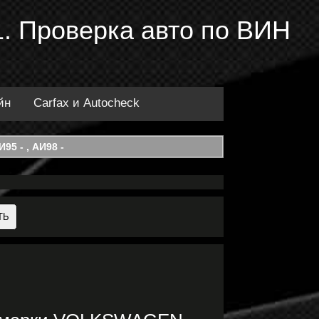
. Проверка авто по ВИН
йн
Carfax и Autocheck
95 - , АИ98 -