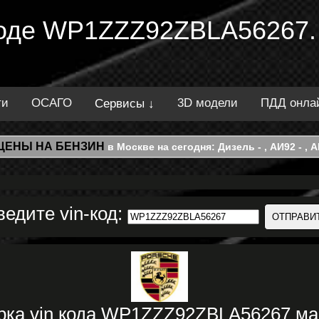
 коде WP1ZZZ92ZBLA56267.
ти
ОСАГО
3D модели
ПДД онла
Сервисы ↓
ЦЕНЫ НА БЕНЗИН
в Москве на сегодня: Дизель - , АИ92 - , АИ
ведите vin-код:
рка vin кода WP1ZZZ92ZBLA56267 