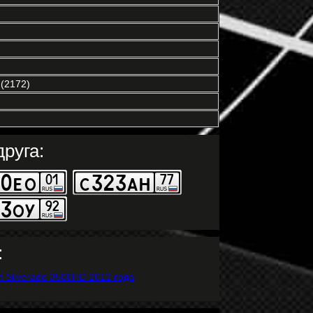
(2172)
руга:
: