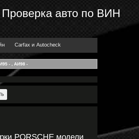
 Проверка авто по ВИН
йн
Carfax и Autocheck
95 - , АИ98 -
марки PORSCHE модели