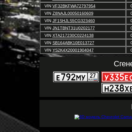
VIN
VF32BKFWA72797954
VIN
Z8NAJL00050160609
VIN
JF1SHJLS5CG323460
VIN
JN1TBNT31U0202177
VIN
XTA217230C0224138
VIN
SB164ABK10E013727
VIN
YS2K4X20001904047
Сген