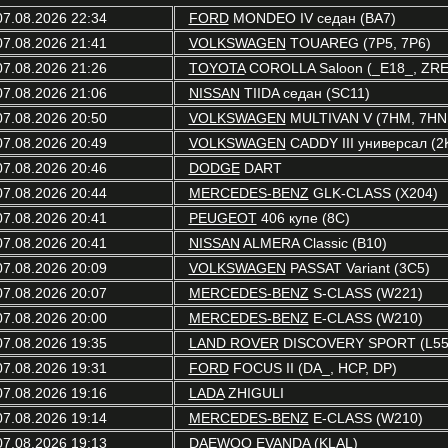
07.08.2026 22:34
FORD
MONDEO IV седан (BA7)
07.08.2026 21:41
VOLKSWAGEN
TOUAREG (7P5, 7P6)
07.08.2026 21:26
TOYOTA
COROLLA Saloon (_E18_, ZRE
07.08.2026 21:06
NISSAN
TIIDA седан (SC11)
07.08.2026 20:50
VOLKSWAGEN
MULTIVAN V (7HM, 7HN,
07.08.2026 20:49
VOLKSWAGEN
CADDY III универсал (2K
07.08.2026 20:46
DODGE
DART
07.08.2026 20:44
MERCEDES-BENZ
GLK-CLASS (X204)
07.08.2026 20:41
PEUGEOT
406 купе (8C)
07.08.2026 20:41
NISSAN
ALMERA Classic (B10)
07.08.2026 20:09
VOLKSWAGEN
PASSAT Variant (3C5)
07.08.2026 20:07
MERCEDES-BENZ
S-CLASS (W221)
07.08.2026 20:00
MERCEDES-BENZ
E-CLASS (W210)
07.08.2026 19:35
LAND ROVER
DISCOVERY SPORT (L55
07.08.2026 19:31
FORD
FOCUS II (DA_, HCP, DP)
07.08.2026 19:16
LADA
ZHIGULI
07.08.2026 19:14
MERCEDES-BENZ
E-CLASS (W210)
07.08.2026 19:13
DAEWOO
EVANDA (KLAL)