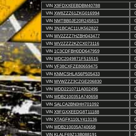
VIN
X9FDXXEEBDBM40788
VIN
XW8ZZZ61ZKG016994
VIN
NMTBB0JE20R245813
VIN
3N1BCAC11UK562822
VIN
WV2ZZZ7HZBH043477
VIN
WV2ZZZ2KZCX073116
VIN
1C3CDFBH0DD647959
VIN
WDC2049871F515515
VIN
VF38CXFZE80659475
VIN
KNMCSHLAS6P505433
VIN
WVWZZZ3CZGE206830
VIN
WDD2210711A002496
VIN
WDB2100351A740658
VIN
SALCA2BN0HH701092
VIN
X9FGXXEEDG8T11188
VIN
XTAGFK110LY413136
VIN
WDB210035A740658
VIN
KLALF69Z13B088191