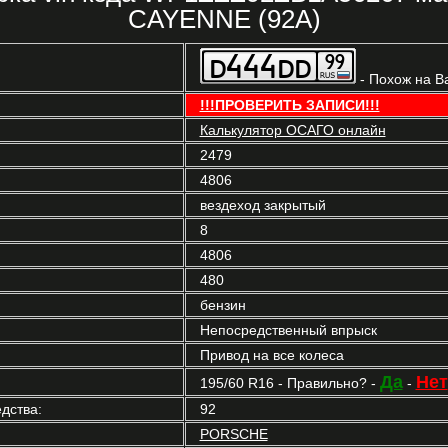
CAYENNE (92A)
- Похож на В
!!!ПРОВЕРИТЬ ЗАПИСИ!!!
Калькулятор ОСАГО онлайн
2479
4806
вездеход закрытый
8
4806
480
бензин
Непосредственный впрыск
Привод на все колеса
Да
Нет
195/60 R16 - Правильно? -
-
дства:
92
PORSCHE