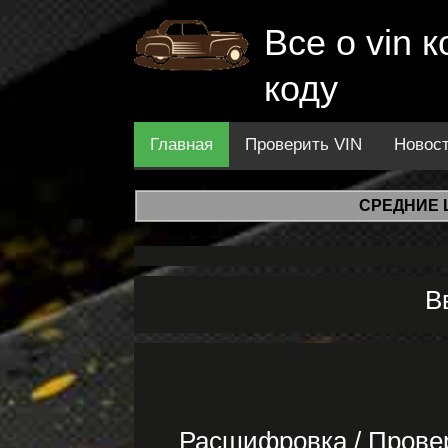
Все о vin
коду
Главная
Проверить VIN
Новос
СРЕДНИЕ 
В
Расшифровка / Прове