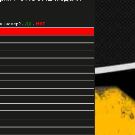
Да
Нет
аш номер? -
-