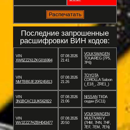
Последние запрошенные
расшифровки ВИН кодов:
VOLKSWAGEN
VIN
07.08.2026
TOUAREG (7P5,
XW8ZZZ61ZKG016994
21:41
7P6)
TOYOTA
VIN
07.08.2026
COROLLA Saloon
NMTBB0JE20R245813
21:26
(_E18_, ZRE1_)
VIN
07.08.2026
NISSAN
TIIDA
3N1BCAC11UK562822
21:06
седан (SC11)
VOLKSWAGEN
VIN
07.08.2026
MULTIVAN V
WV2ZZZ7HZBH043477
20:50
(7HM, 7HN, 7HF,
7EF, 7EM, 7EN)