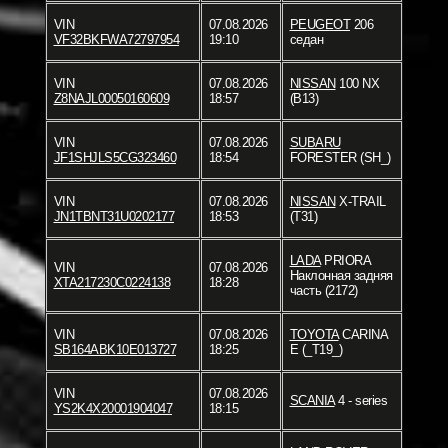
VIN
07.08.2026
PEUGEOT
206
VF32BKFWA72797954
19:10
седан
VIN
07.08.2026
NISSAN
100 NX
Z8NAJL00050160609
18:57
(B13)
VIN
07.08.2026
SUBARU
JF1SHJLS5CG323460
18:54
FORESTER (SH_)
VIN
07.08.2026
NISSAN
X-TRAIL
JN1TBNT31U0202177
18:53
(T31)
LADA
PRIORA
VIN
07.08.2026
Наклонная задняя
XTA217230C0224138
18:28
часть (2172)
VIN
07.08.2026
TOYOTA
CARINA
SB164ABK10E013727
18:25
E (_T19_)
VIN
07.08.2026
SCANIA
4 - series
YS2K4X20001904047
18:15