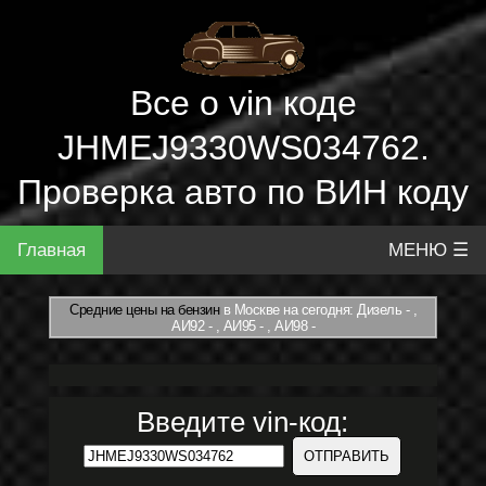
Все о vin коде
JHMEJ9330WS034762.
Проверка авто по ВИН коду
Главная
МЕНЮ ☰
Средние цены на бензин
в Москве на сегодня: Дизель - ,
АИ92 - , АИ95 - , АИ98 -
Введите vin-код: