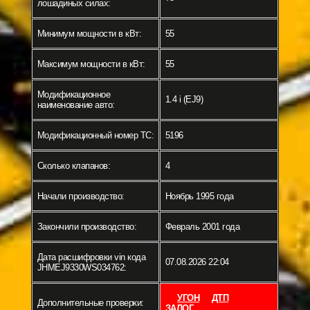
лошадиных силах:
Минимум мощности в кВт:
55
Максимум мощности в кВт:
55
Модификационное
1.4 i (EJ9)
наименование авто:
Модификационный номер ТС:
5196
Сколько клапанов:
4
Начали производство:
Ноябрь 1995 года
Закончили производство:
Февраль 2001 года
Дата расшифровки vin кода
07.08.2026 22:04
JHMEJ9330WS034762:
УГОН
ДТП
Дополнительные проверки:
ЗАЛОГ