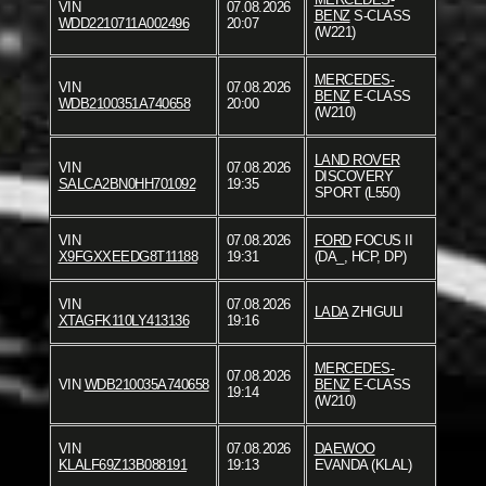
VIN
07.08.2026
BENZ
S-CLASS
WDD2210711A002496
20:07
(W221)
MERCEDES-
VIN
07.08.2026
BENZ
E-CLASS
WDB2100351A740658
20:00
(W210)
LAND ROVER
VIN
07.08.2026
DISCOVERY
SALCA2BN0HH701092
19:35
SPORT (L550)
VIN
07.08.2026
FORD
FOCUS II
X9FGXXEEDG8T11188
19:31
(DA_, HCP, DP)
VIN
07.08.2026
LADA
ZHIGULI
XTAGFK110LY413136
19:16
MERCEDES-
07.08.2026
VIN
WDB210035A740658
BENZ
E-CLASS
19:14
(W210)
VIN
07.08.2026
DAEWOO
KLALF69Z13B088191
19:13
EVANDA (KLAL)