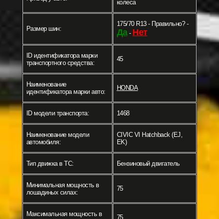
колеса
175/70 R13 - Правильно? -
Размер шин:
Да
Нет
-
ID идентификатора марки
45
транспортного средства:
Наименование
HONDA
идентификатора марки авто:
ID модели транспорта:
1468
Наименование модели
CIVIC VI Hatchback (EJ,
автомобиля:
EK)
Тип движка в ТС:
Бензиновый двигатель
Минимальная мощность в
75
лошадиных силах:
Максимальная мощность в
75