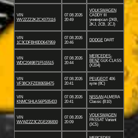
VOLKSWAGEN
VIN
07.08.2026
CADDY III
WV2ZZZ2KZCX073116
20:49
универсал (2KB,
2KJ, 2CB, 2CJ)
VIN
07.08.2026
DODGE
DART
1C3CDFBH0DD647959
20:46
MERCEDES-
VIN
07.08.2026
BENZ
GLK-CLASS
WDC2049871F515515
20:44
(X204)
VIN
07.08.2026
PEUGEOT
406
VF38CXFZE80659475
20:41
купе (8C)
VIN
07.08.2026
NISSAN
ALMERA
KNMCSHLAS6P505433
20:41
Classic (B10)
VOLKSWAGEN
VIN
07.08.2026
PASSAT Variant
WVWZZZ3CZGE206830
20:09
(3C5)
MERCEDES-