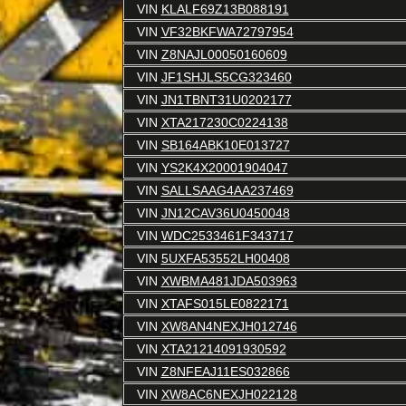
VIN
KLALF69Z13B088191
VIN
VF32BKFWA72797954
VIN
Z8NAJL00050160609
VIN
JF1SHJLS5CG323460
VIN
JN1TBNT31U0202177
VIN
XTA217230C0224138
VIN
SB164ABK10E013727
VIN
YS2K4X20001904047
VIN
SALLSAAG4AA237469
VIN
JN12CAV36U0450048
VIN
WDC2533461F343717
VIN
5UXFA53552LH00408
VIN
XWBMA481JDA503963
VIN
XTAFS015LE0822171
VIN
XW8AN4NEXJH012746
VIN
XTA21214091930592
VIN
Z8NFEAJ11ES032866
VIN
XW8AC6NEXJH022128