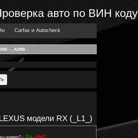
Проверка авто по ВИН коду
йн
Carfax и Autocheck
95 - , АИ98 -
 LEXUS модели RX (_L1_)
Да
Нет
аш номер? -
-