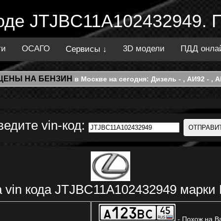
коде JTJBC11A102432949. 
ти
ОСАГО
3D модели
ПДД онла
Сервисы ↓
ЦЕНЫ НА БЕНЗИН
в Москве на сегодня: Дизель - , АИ92 - , АИ
ведите vin-код:
 vin кода JTJBC11A102432949 марки
- Похож на В