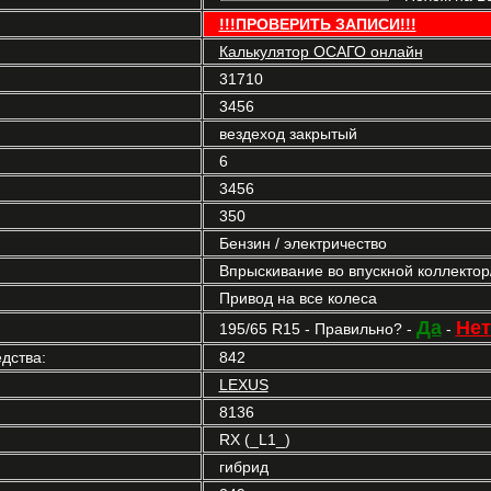
!!!ПРОВЕРИТЬ ЗАПИСИ!!!
Калькулятор ОСАГО онлайн
31710
3456
вездеход закрытый
6
3456
350
Бензин / электричество
Впрыскивание во впускной коллекто
Привод на все колеса
Да
Нет
195/65 R15 - Правильно? -
-
дства:
842
LEXUS
8136
RX (_L1_)
гибрид