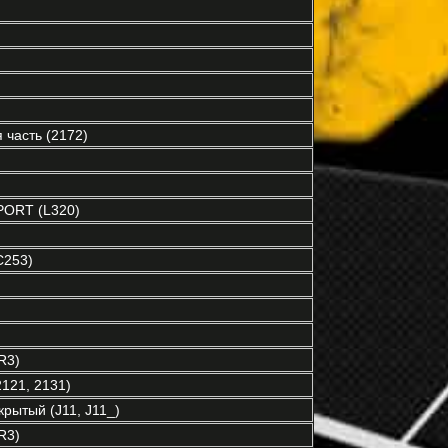
часть (2172)
ORT (L320)
C253)
R3)
121, 2131)
рытый (J11, J11_)
R3)