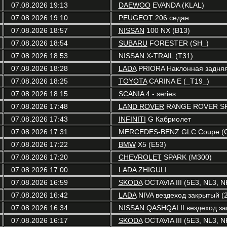
07.08.2026 19:13
DAEWOO
EVANDA (KLAL)
07.08.2026 19:10
PEUGEOT
206 седан
07.08.2026 18:57
NISSAN
100 NX (B13)
07.08.2026 18:54
SUBARU
FORESTER (SH_)
07.08.2026 18:53
NISSAN
X-TRAIL (T31)
07.08.2026 18:28
LADA
PRIORA Наклонная задняя 
07.08.2026 18:25
TOYOTA
CARINA E (_T19_)
07.08.2026 18:15
SCANIA
4 - series
07.08.2026 17:48
LAND ROVER
RANGE ROVER SP
07.08.2026 17:43
INFINITI
G Кабриолет
07.08.2026 17:31
MERCEDES-BENZ
GLC Coupe (
07.08.2026 17:22
BMW
X5 (E53)
07.08.2026 17:20
CHEVROLET
SPARK (M300)
07.08.2026 17:00
LADA
ZHIGULI
07.08.2026 16:59
SKODA
OCTAVIA III (5E3, NL3, N
07.08.2026 16:42
LADA
NIVA вездеход закрытый (2
07.08.2026 16:34
NISSAN
QASHQAI II вездеход зак
07.08.2026 16:17
SKODA
OCTAVIA III (5E3, NL3, N