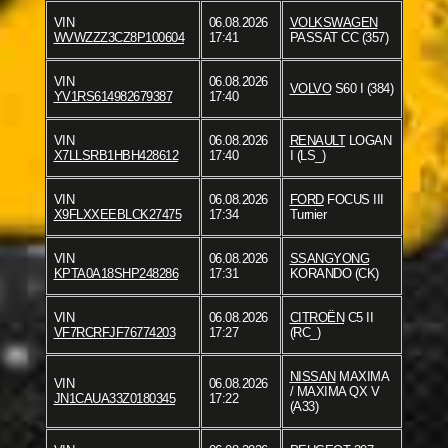
VIN
06.08.2026
VOLKSWAGEN
WVWZZZ3CZ8P100604
17:41
PASSAT CC (357)
VIN
06.08.2026
VOLVO
S60 I (384)
YV1RS614982679387
17:40
VIN
06.08.2026
RENAULT
LOGAN
X7LLSRB1HBH428612
17:40
I (LS_)
VIN
06.08.2026
FORD
FOCUS III
X9FLXXEEBLCK27475
17:34
Turnier
VIN
06.08.2026
SSANGYONG
KPTA0A18SHP248286
17:31
KORANDO (CK)
VIN
06.08.2026
CITROËN
C5 II
VF7RCRFJF76774203
17:27
(RC_)
NISSAN
MAXIMA
VIN
06.08.2026
/ MAXIMA QX V
JN1CAUA33Z0180345
17:22
(A33)