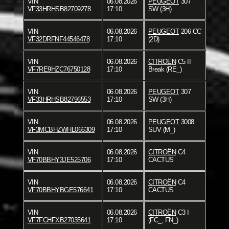
VIN
06.08.2026
PEUGEOT
307
VF33HRHSB82709278
17:10
SW (3H)
VIN
06.08.2026
PEUGEOT
206 CC
VF32DRFNF44546478
17:10
(2D)
VIN
06.08.2026
CITROËN
C5 II
VF7RE9HZC76750128
17:10
Break (RE_)
VIN
06.08.2026
PEUGEOT
307
VF33HRHSB82796553
17:10
SW (3H)
VIN
06.08.2026
PEUGEOT
3008
VF3MCBHZWHL066309
17:10
SUV (M_)
VIN
06.08.2026
CITROËN
C4
VF70BBHY3JE525706
17:10
CACTUS
VIN
06.08.2026
CITROËN
C4
VF70BBHYBGE576641
17:10
CACTUS
VIN
06.08.2026
CITROËN
C3 I
VF7FCHFXB27035641
17:10
(FC_, FN_)