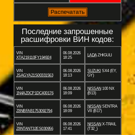
Последние запрошенные
расшифровки ВИН кодов:
VIN
06.08.2026
LADA
ZHIGULI
XTA219110FY194924
18:25
VIN
06.08.2026
SUZUKI
SX4 (EY,
JSAGYA21S00331563
18:13
GY)
VIN
06.08.2026
NISSAN
100 NX
1N4AZ0CP1DC400176
18:09
(B13)
VIN
06.08.2026
NISSAN
SENTRA
Z8NBFAB1753092794
18:09
VII (B17)
VIN
06.08.2026
NISSAN
X-TRAIL
Z8NTANT32ES030956
17:41
(T32_)