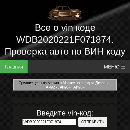
Все о vin коде
WDB2020221F071874.
Проверка авто по ВИН коду
Главная
МЕНЮ ☰
Средние цены на бензин
в Москве на сегодня: Дизель - ,
АИ92 - , АИ95 - , АИ98 -
Введите vin-код: