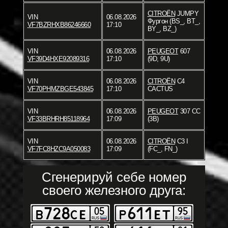
CITROËN
JUMPY
VIN
06.08.2026
Фургон (BS_, BT_,
VF7BZRHXB86246660
17:10
BY_, BZ_)
VIN
06.08.2026
PEUGEOT
607
VF39D4HXE92089316
17:10
(9D, 9U)
VIN
06.08.2026
CITROËN
C4
VF70PHMZBGE543845
17:10
CACTUS
VIN
06.08.2026
PEUGEOT
307 CC
VF33BRHRH85118964
17:09
(3B)
VIN
06.08.2026
CITROËN
C3 I
VF7FC8HZC9A050083
17:09
(FC_, FN_)
Сгенерируй себе номер
своего железного друга: