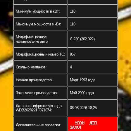
Минимум мощности в кВт:
110
Максимум мощности в кВт:
110
Модификационное
C 220 (202.022)
наименование авто:
Модификационный номер ТС:
967
Сколько клапанов:
4
Начали производство:
Март 1993 года
Закончили производство:
Май 2000 года
Дата расшифровки vin кода
06.08.2026 18:25
WDB2020221F071874:
УГОН
ДТП
Дополнительные проверки:
ЗАЛОГ