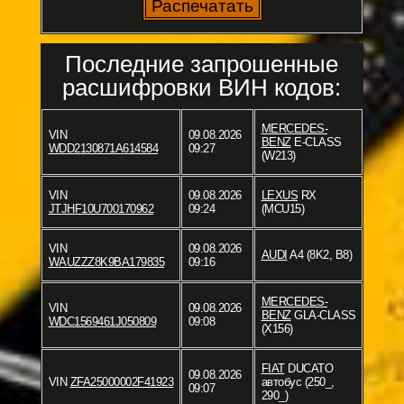
Последние запрошенные
расшифровки ВИН кодов:
MERCEDES-
VIN
09.08.2026
BENZ
E-CLASS
WDD2130871A614584
09:27
(W213)
VIN
09.08.2026
LEXUS
RX
JTJHF10U700170962
09:24
(MCU15)
VIN
09.08.2026
AUDI
A4 (8K2, B8)
WAUZZZ8K9BA179835
09:16
MERCEDES-
VIN
09.08.2026
BENZ
GLA-CLASS
WDC1569461J050809
09:08
(X156)
FIAT
DUCATO
09.08.2026
VIN
ZFA25000002F41923
автобус (250_,
09:07
290_)