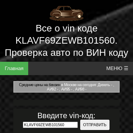
Все о vin коде
KLAVF69ZEWB101560.
Проверка авто по ВИН коду
Главная
МЕНЮ ☰
Средние цены на бензин
в Москве на сегодня: Дизель - ,
АИ92 - , АИ95 - , АИ98 -
Введите vin-код: