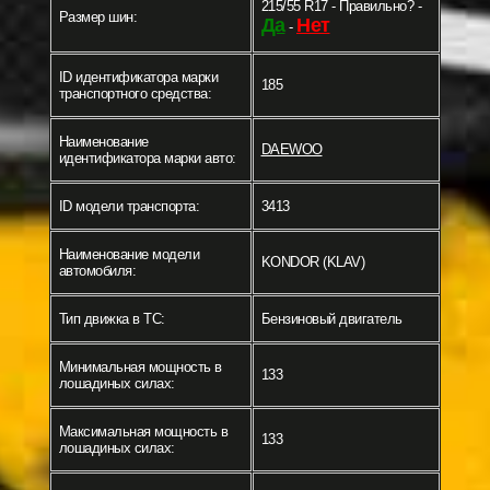
215/55 R17 - Правильно? -
Размер шин:
Да
Нет
-
ID идентификатора марки
185
транспортного средства:
Наименование
DAEWOO
идентификатора марки авто:
ID модели транспорта:
3413
Наименование модели
KONDOR (KLAV)
автомобиля:
Тип движка в ТС:
Бензиновый двигатель
Минимальная мощность в
133
лошадиных силах:
Максимальная мощность в
133
лошадиных силах: