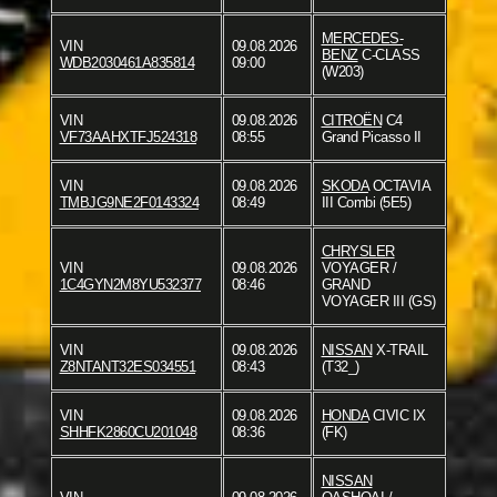
MERCEDES-
VIN
09.08.2026
BENZ
C-CLASS
WDB2030461A835814
09:00
(W203)
VIN
09.08.2026
CITROËN
C4
VF73AAHXTFJ524318
08:55
Grand Picasso II
VIN
09.08.2026
SKODA
OCTAVIA
TMBJG9NE2F0143324
08:49
III Combi (5E5)
CHRYSLER
VIN
09.08.2026
VOYAGER /
1C4GYN2M8YU532377
08:46
GRAND
VOYAGER III (GS)
VIN
09.08.2026
NISSAN
X-TRAIL
Z8NTANT32ES034551
08:43
(T32_)
VIN
09.08.2026
HONDA
CIVIC IX
SHHFK2860CU201048
08:36
(FK)
NISSAN