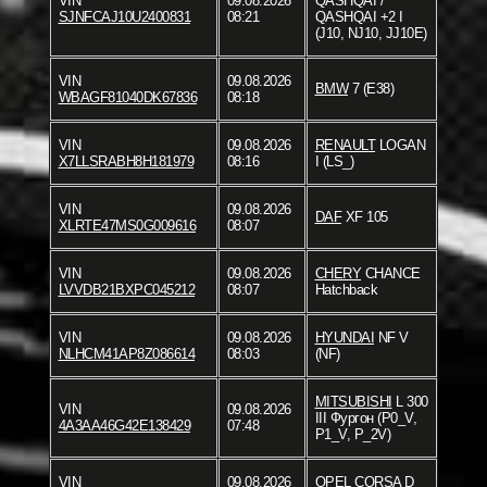
VIN
09.08.2026
QASHQAI /
SJNFCAJ10U2400831
08:21
QASHQAI +2 I
(J10, NJ10, JJ10E)
VIN
09.08.2026
BMW
7 (E38)
WBAGF81040DK67836
08:18
VIN
09.08.2026
RENAULT
LOGAN
X7LLSRABH8H181979
08:16
I (LS_)
VIN
09.08.2026
DAF
XF 105
XLRTE47MS0G009616
08:07
VIN
09.08.2026
CHERY
CHANCE
LVVDB21BXPC045212
08:07
Hatchback
VIN
09.08.2026
HYUNDAI
NF V
NLHCM41AP8Z086614
08:03
(NF)
MITSUBISHI
L 300
VIN
09.08.2026
III Фургон (P0_V,
4A3AA46G42E138429
07:48
P1_V, P_2V)
VIN
09.08.2026
OPEL
CORSA D