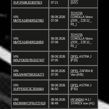
XUFJF686JD3007823
07:21
(S07)
TOYOTA
VIN
09.08.2026
COROLLA Verso
NMTEA16R40R167892
07:08
(ZER_, ZZE12_,
R1_)
TOYOTA
VIN
09.08.2026
COROLLA Verso
NMTEA16R40R116859
07:08
(ZER_, ZZE12_,
R1_)
VIN
09.08.2026
OPEL
ASTRA J
W0LPD6DD7BG017437
07:05
(P10)
VIN
09.08.2026
OPEL
ZAFIRA B
W0L0AHM759G014273
07:00
Van (A05)
VIN
09.08.2026
OPEL
ASTRA J
XUFPE6DC5C3016664
06:50
(P10)
VIN
09.08.2026
HYUNDAI
H-1 /
KMJWWH7JP6U727418
06:49
STAREX вэн (A1)