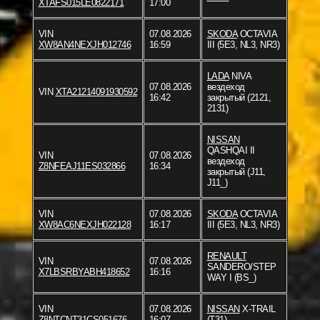
XTAFS015LE0822171
17:00
VIN
07.08.2026
SKODA
OCTAVIA
XW8AN4NEXJH012746
16:59
III (5E3, NL3, NR3)
LADA
NIVA
07.08.2026
вездеход
VIN
XTA21214091930592
16:42
закрытый (2121,
2131)
NISSAN
QASHQAI II
VIN
07.08.2026
вездеход
Z8NFEAJ11ES032866
16:34
закрытый (J11,
J11_)
VIN
07.08.2026
SKODA
OCTAVIA
XW8AC6NEXJH022128
16:17
III (5E3, NL3, NR3)
RENAULT
VIN
07.08.2026
SANDERO/STEP
X7LBSRBYABH418652
16:16
WAY I (BS_)
VIN
07.08.2026
NISSAN
X-TRAIL
Z8NTCNT31CS051676
16:07
(T31)