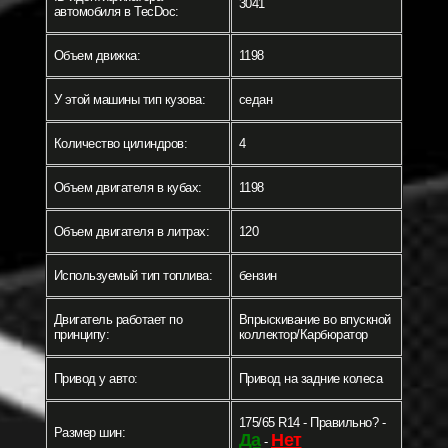
3041
автомобиля в TecDoc:
Объем движка:
1198
У этой машины тип кузова:
седан
Количество цилиндров:
4
Объем двигателя в кубах:
1198
Объем двигателя в литрах:
120
Используемый тип топлива:
бензин
Двигатель работает по
Впрыскивание во впускной
принципу:
коллектор/Карбюратор
Привод у авто:
Привод на задние колеса
175/65 R14 - Правильно? -
Размер шин:
Да
Нет
-