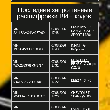
Последние запрошенные
расшифровки ВИН кодов:
LAND ROVER
VIN
07.08.2026
RANGE ROVER
SALLSAAG4AA237469
17:48
SPORT (L320)
VIN
07.08.2026
INFINITI
G
JN12CAV36U0450048
17:43
Кабриолет
MERCEDES-
VIN
07.08.2026
BENZ
GLC Coupe
WDC2533461F343717
17:31
(C253)
VIN
07.08.2026
BMW
X5 (E53)
5UXFA53552LH00408
17:22
VIN
07.08.2026
CHEVROLET
XWBMA481JDA503963
17:20
SPARK (M300)
VIN
07.08.2026
LADA
ZHIGULI