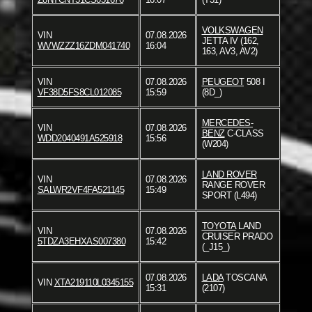
VOLKSWAGEN
VIN
07.08.2026
JETTA IV (162,
WVWZZZ16ZDM041740
16:04
163, AV3, AV2)
VIN
07.08.2026
PEUGEOT
508 I
VF38D5FS8CL012085
15:59
(8D_)
MERCEDES-
VIN
07.08.2026
BENZ
C-CLASS
WDD2040491A525918
15:56
(W204)
LAND ROVER
VIN
07.08.2026
RANGE ROVER
SALWR2VF4FA521145
15:49
SPORT (L494)
TOYOTA
LAND
VIN
07.08.2026
CRUISER PRADO
5TDZA3EHXAS007380
15:42
(_J15_)
07.08.2026
LADA
TOSCANA
VIN
XTA219110L0345155
15:31
(2107)