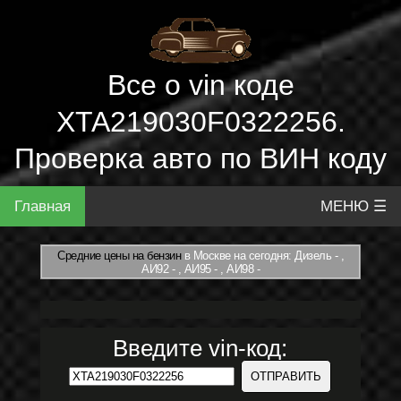
Все о vin коде
XTA219030F0322256.
Проверка авто по ВИН коду
Главная
МЕНЮ ☰
Средние цены на бензин
в Москве на сегодня: Дизель - ,
АИ92 - , АИ95 - , АИ98 -
Введите vin-код: