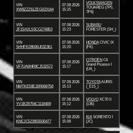
VOLKSWAGEN
VIN
07.08.2026
TOUAREG (7P5,
XW8ZZZ61ZEG023144
15:25
7P6)
VIN
07.08.2026
SUBARU
JF1SHJLS5CG274853
15:23
FORESTER (SH_)
VIN
07.08.2026
HONDA
CIVIC IX
SHHFK28606U032361
15:20
(FK)
CITROËN
C4
VIN
07.08.2026
Grand Picasso I
VF7UA9HR8CJ532572
15:17
(UA_)
VIN
07.08.2026
TOYOTA
AURIS
NMTKE58E20R069758
15:13
(_E15_)
VIN
07.08.2026
VOLVO
XC70 II
YV1BZ8756C1118409
15:12
(136)
VIN
07.08.2026
KIA
SORENTO I
KNEJC523855500477
15:08
(JC)