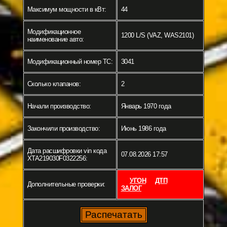
Максимум мощности в кВт:
44
Модификационное
1200 L/S (VAZ, WAS2101)
наименование авто:
Модификационный номер ТС:
3041
Сколько клапанов:
2
Начали производство:
Январь 1970 года
Закончили производство:
Июнь 1986 года
Дата расшифровки vin кода
07.08.2026 17:57
XTA219030F0322256:
УГОН
ДТП
Дополнительные проверки:
ЗАЛОГ