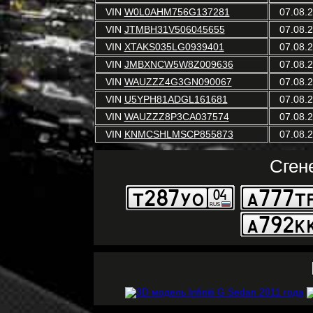
VIN
W0L0AHM756G137281
07.08.
VIN
JTMBH31V506045655
07.08.
VIN
XTAKS035LG0939401
07.08.
VIN
JMBXNCW5W8Z009636
07.08.
VIN
WAUZZZ4G3GN090067
07.08.
VIN
U5YPH81ADGL161681
07.08.
VIN
WAUZZZ8P3CA037574
07.08.
VIN
KNMCSHLMSCP855873
07.08.
Сген