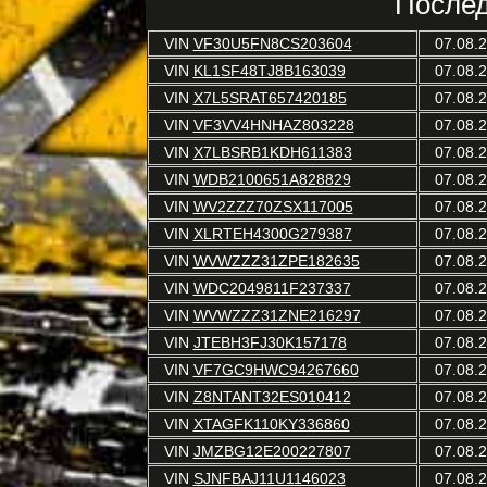
Послед
VIN
VF30U5FN8CS203604
07.08.
VIN
KL1SF48TJ8B163039
07.08.
VIN
X7L5SRAT657420185
07.08.
VIN
VF3VV4HNHAZ803228
07.08.
VIN
X7LBSRB1KDH611383
07.08.
VIN
WDB2100651A828829
07.08.
VIN
WV2ZZZ70ZSX117005
07.08.
VIN
XLRTEH4300G279387
07.08.
VIN
WVWZZZ31ZPE182635
07.08.
VIN
WDC2049811F237337
07.08.
VIN
WVWZZZ31ZNE216297
07.08.
VIN
JTEBH3FJ30K157178
07.08.
VIN
VF7GC9HWC94267660
07.08.
VIN
Z8NTANT32ES010412
07.08.
VIN
XTAGFK110KY336860
07.08.
VIN
JMZBG12E200227807
07.08.
VIN
SJNFBAJ11U1146023
07.08.