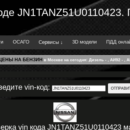
 коде JN1TANZ51U0110423.
ти
ОСАГО
3D модели
ПДД онла
Сервисы ↓
ЦЕНЫ НА БЕНЗИН
в Москве на сегодня: Дизель - , АИ92 - , АИ
ведите vin-код:
ерка vin кода JN1TANZ51U0110423 