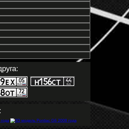
руга:
: