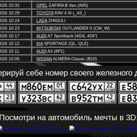
2026 10:32
OPEL
ZAFIRA B Van (A05)
2026 10:29
TOYOTA
RAV 4 III (_A3_)
2026 10:24
LADA
ZHIGULI
2026 10:23
MITSUBISHI
OUTLANDER II (CW_W)
2026 10:17
AUDI
A7 Sportback (4GA, 4GF)
2026 10:12
KIA
SPORTAGE (QL, QLE)
2026 10:11
AUDI
A3 (8P1)
2026 10:06
NISSAN
ALMERA Classic (B10)
ерируй себе номер своего железного д
Посмотри на автомобиль мечты в 3D