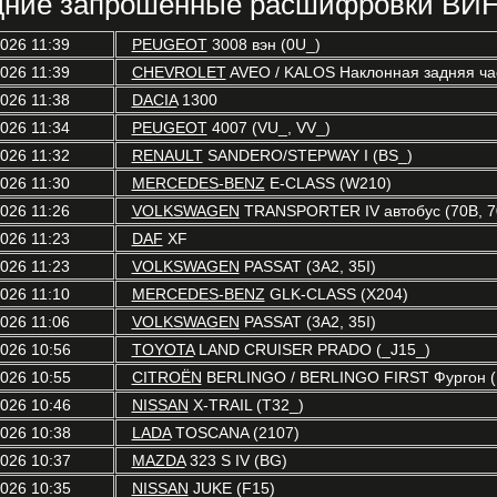
ние запрошенные расшифровки ВИН
2026 11:39
PEUGEOT
3008 вэн (0U_)
2026 11:39
CHEVROLET
AVEO / KALOS Наклонная задняя час
2026 11:38
DACIA
1300
2026 11:34
PEUGEOT
4007 (VU_, VV_)
2026 11:32
RENAULT
SANDERO/STEPWAY I (BS_)
2026 11:30
MERCEDES-BENZ
E-CLASS (W210)
2026 11:26
VOLKSWAGEN
TRANSPORTER IV автобус (70B, 70C
2026 11:23
DAF
XF
2026 11:23
VOLKSWAGEN
PASSAT (3A2, 35I)
2026 11:10
MERCEDES-BENZ
GLK-CLASS (X204)
2026 11:06
VOLKSWAGEN
PASSAT (3A2, 35I)
2026 10:56
TOYOTA
LAND CRUISER PRADO (_J15_)
2026 10:55
CITROËN
BERLINGO / BERLINGO FIRST Фургон (
2026 10:46
NISSAN
X-TRAIL (T32_)
2026 10:38
LADA
TOSCANA (2107)
2026 10:37
MAZDA
323 S IV (BG)
2026 10:35
NISSAN
JUKE (F15)