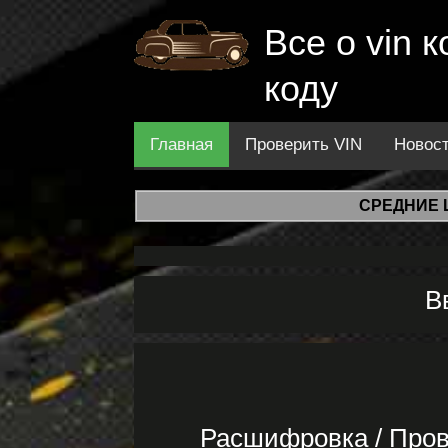
Все о vin
коду
Главная
Проверить VIN
Новос
СРЕДНИЕ 
В
Расшифровка / Пров