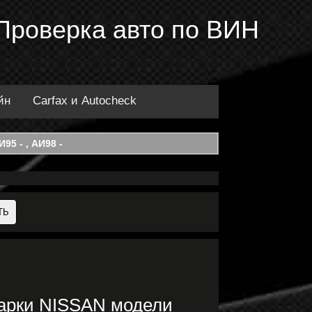
 Проверка авто по ВИН
йн
Carfax и Autocheck
95 - , АИ98 -
марки NISSAN модели