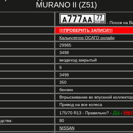
MURANO II (Z51)
- Похож на В
!!!ПРОВЕРИТЬ ЗАПИСИ!!!
Калькулятор ОСАГО онлайн
29985
3498
вездеход закрытый
6
3498
350
бензин
Впрыскивание во впускной коллекто
Привод на все колеса
Да
Нет
175/70 R13 - Правильно? -
-
дства:
80
NISSAN