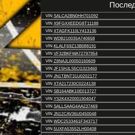
Послед
VIN
SALCA2BN0HH701092
VIN
X9FGXXEEDG8T11188
VIN
XTAGFK110LY413136
VIN
WDB210035A740658
VIN
KLALF69Z13B088191
VIN
VF32BKFWA72797954
VIN
Z8NAJL00050160609
VIN
JF1SHJLS5CG323460
VIN
JN1TBNT31U0202177
VIN
XTA217230C0224138
VIN
SB164ABK10E013727
VIN
YS2K4X20001904047
VIN
SALLSAAG4AA237469
VIN
JN12CAV36U0450048
VIN
WDC2533461F343717
VIN
5UXFA53552LH00408