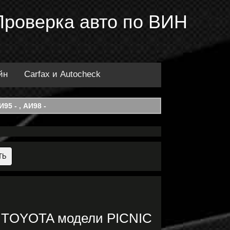
Проверка авто по ВИН
йн
Carfax и Autocheck
95 - , АИ98 -
и TOYOTA модели PICNIC