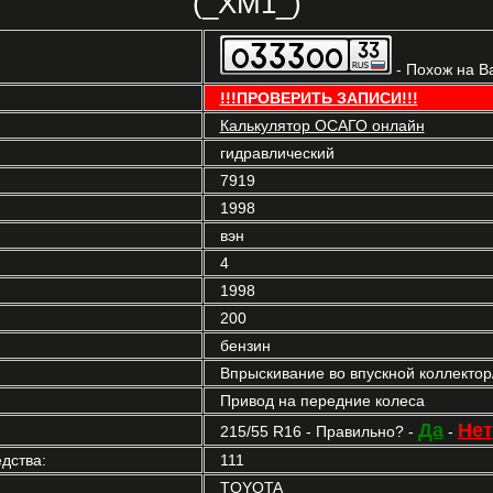
(_XM1_)
- Похож на В
!!!ПРОВЕРИТЬ ЗАПИСИ!!!
Калькулятор ОСАГО онлайн
гидравлический
7919
1998
вэн
4
1998
200
бензин
Впрыскивание во впускной коллекто
Привод на передние колеса
Да
Нет
215/55 R16 - Правильно? -
-
дства:
111
TOYOTA