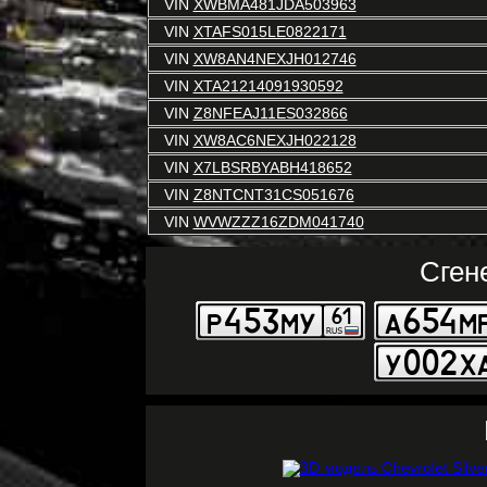
VIN
XWBMA481JDA503963
VIN
XTAFS015LE0822171
VIN
XW8AN4NEXJH012746
VIN
XTA21214091930592
VIN
Z8NFEAJ11ES032866
VIN
XW8AC6NEXJH022128
VIN
X7LBSRBYABH418652
VIN
Z8NTCNT31CS051676
VIN
WVWZZZ16ZDM041740
Сген