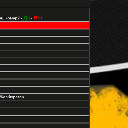
Да
Нет
аш номер? -
-
р/Карбюратор