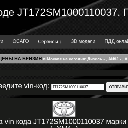
 коде JT172SM1000110037. 
ти
ОСАГО
3D модели
ПДД онла
Сервисы ↓
ЦЕНЫ НА БЕНЗИН
в Москве на сегодня: Дизель - , АИ92 - , АИ
ведите vin-код:
а vin кода JT172SM1000110037 марк