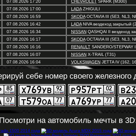
07.08.2026 17:20
CHEVROLET
SPARK (M300)
07.08.2026 17:00
LADA
ZHIGULI
07.08.2026 16:59
SKODA
OCTAVIA III (5E3, NL3, N
07.08.2026 16:42
LADA
NIVA вездеход закрытый (2
07.08.2026 16:34
NISSAN
QASHQAI II вездеход зак
07.08.2026 16:17
SKODA
OCTAVIA III (5E3, NL3, N
07.08.2026 16:16
RENAULT
SANDERO/STEPWAY I 
07.08.2026 16:07
NISSAN
X-TRAIL (T31)
07.08.2026 16:04
VOLKSWAGEN
JETTA IV (162, 16
ерируй себе номер своего железного д
Посмотри на автомобиль мечты в 3D