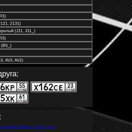
R3)
121, 2131)
рытый (J11, J11_)
R3)
(BS_)
3, AV3, AV2)
руга:
: