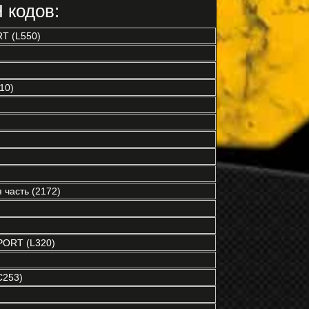
 кодов:
T (L550)
10)
часть (2172)
ORT (L320)
C253)