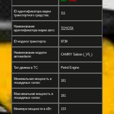
ID идентификатора марки
111
транспортного средства:
Наименование
TOYOTA
идентификатора марки авто:
ID модели транспорта:
9739
Наименование модели
CAMRY Saloon (_V5_)
автомобиля:
Тип движка в ТС:
Petrol Engine
Минимальная мощность в
181
лошадиных силах:
Максимальная мощность в
181
лошадиных силах:
Минимум мощности в кВт:
133