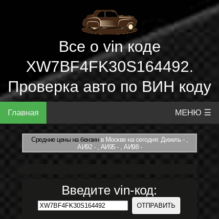
Все о vin коде
XW7BF4FK30S164492.
Проверка авто по ВИН коду
Главная
МЕНЮ ☰
Средние цены на бензин
в Москве на сегодня: Дизель - ,
АИ92 - , АИ95 - , АИ98 -
Введите vin-код: