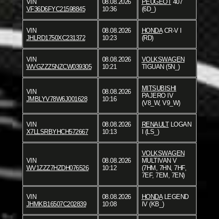
VIN
08.08.2026
PEUGEOT
407
VF36D6FYC21598845
10:36
(6D_)
VIN
08.08.2026
HONDA
CR-V I
JHLRD1750XC231372
10:23
(RD)
VIN
08.08.2026
VOLKSWAGEN
WVGZZZ5NZCW039305
10:21
TIGUAN (5N_)
MITSUBISHI
VIN
08.08.2026
PAJERO IV
JMBLYV78W6J001628
10:16
(V8_W, V9_W)
VIN
08.08.2026
RENAULT
LOGAN
X7LLSRBYHCH572667
10:13
I (LS_)
VOLKSWAGEN
VIN
08.08.2026
MULTIVAN V
WV1ZZZ7HZDH076526
10:12
(7HM, 7HN, 7HF,
7EF, 7EM, 7EN)
VIN
08.08.2026
HONDA
LEGEND
JHMKB16507C202839
10:08
IV (KB_)