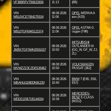
VF38BRFVT80623836
11:13
(8B)
VIN
08.08.2026
OPEL
MERIVA A
W0L0XCE7584275534
11:06
вэн (X03)
VIN
08.08.2026
OPEL
ASTRA G
W0L0TGF6945121574
11:06
седан (T98)
MITSUBISHI
VIN
08.08.2026
OUTLANDER III
JMBXTGF3WHZ001637
10:50
(GG_W, GF_W, ZJ,
ZL)
VIN
08.08.2026
VOLKSWAGEN
WVWZZZ3CZDE526962
10:50
PASSAT (362)
VIN
08.08.2026
BMW
7 (E65, E66,
WBAHL61080DN91230
10:40
E67)
MERCEDES-
VIN
08.08.2026
BENZ
E-CLASS
WDD2120671B144034
10:38
(W212)