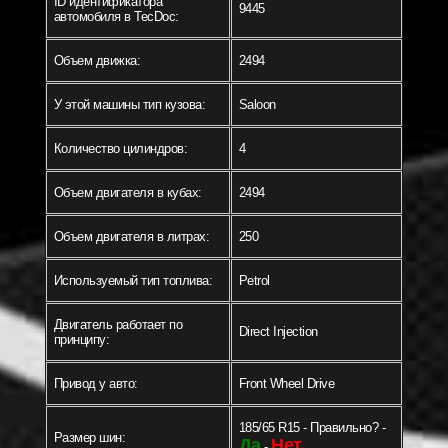
ID идентификатора
9445
автомобиля в TecDoc:
Объем движка:
2494
У этой машины тип кузова:
Saloon
Количество цилиндров:
4
Объем двигателя в кубах:
2494
Объем двигателя в литрах:
250
Используемый тип топлива:
Petrol
Двигатель работает по
Direct Injection
принципу:
Привод у авто:
Front Wheel Drive
185/65 R15 - Правильно? -
Размер шин:
Да
Нет
-