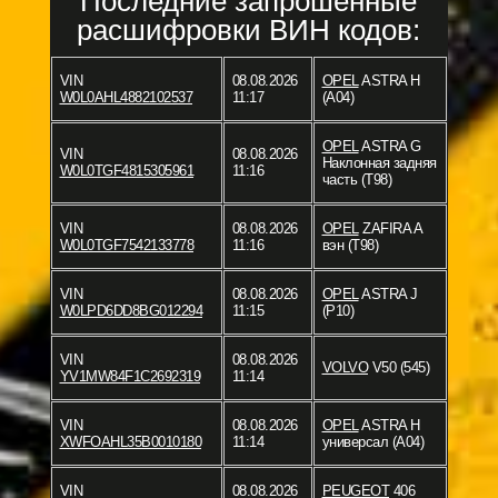
Последние запрошенные
расшифровки ВИН кодов:
VIN
08.08.2026
OPEL
ASTRA H
W0L0AHL4882102537
11:17
(A04)
OPEL
ASTRA G
VIN
08.08.2026
Наклонная задняя
W0L0TGF4815305961
11:16
часть (T98)
VIN
08.08.2026
OPEL
ZAFIRA A
W0L0TGF7542133778
11:16
вэн (T98)
VIN
08.08.2026
OPEL
ASTRA J
W0LPD6DD8BG012294
11:15
(P10)
VIN
08.08.2026
VOLVO
V50 (545)
YV1MW84F1C2692319
11:14
VIN
08.08.2026
OPEL
ASTRA H
XWFOAHL35B0010180
11:14
универсал (A04)
VIN
08.08.2026
PEUGEOT
406