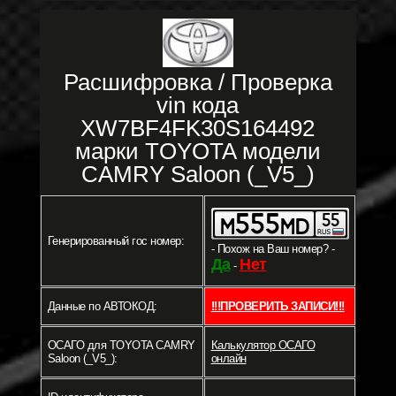
Расшифровка / Проверка
vin кода
XW7BF4FK30S164492
марки TOYOTA модели
CAMRY Saloon (_V5_)
Генерированный гос номер:
- Похож на Ваш номер? -
Да
Нет
-
Данные по АВТОКОД:
!!!ПРОВЕРИТЬ ЗАПИСИ!!!
ОСАГО для TOYOTA CAMRY
Калькулятор ОСАГО
Saloon (_V5_):
онлайн