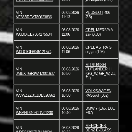
VIN
08.08.2026
PEUGEOT
406
VF38BRFVT80623836
11:13
(8B)
VIN
08.08.2026
OPEL
MERIVA A
W0L0XCE7584275534
11:06
вэн (X03)
VIN
08.08.2026
OPEL
ASTRA G
W0L0TGF6945121574
11:06
седан (T98)
MITSUBISHI
VIN
08.08.2026
OUTLANDER III
JMBXTGF3WHZ001637
10:50
(GG_W, GF_W, ZJ,
ZL)
VIN
08.08.2026
VOLKSWAGEN
WVWZZZ3CZDE526962
10:50
PASSAT (362)
VIN
08.08.2026
BMW
7 (E65, E66,
WBAHL61080DN91230
10:40
E67)
MERCEDES-
VIN
08.08.2026
BENZ
E-CLASS