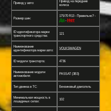
Привод на передние
Привод у авто:
колеса
175/70 R13 - Правильно? -
Размер шин:
Да
Нет
-
ID идентификатора марки
121
транспортного средства:
Наименование
VOLKSWAGEN
идентификатора марки авто:
ID модели транспорта:
4736
Наименование модели
PASSAT (3B3)
автомобиля:
Тип движка в ТС:
Бензиновый двигатель
Минимальная мощность в
102
лошадиных силах: