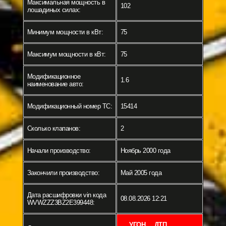
Максимальная мощность в
102
лошадиных силах:
Минимум мощности в кВт:
75
Максимум мощности в кВт:
75
Модификационное
1.6
наименование авто:
Модификационный номер ТС:
15414
Сколько клапанов:
2
Начали производство:
Ноябрь 2000 года
Закончили производство:
Май 2005 года
Дата расшифровки vin кода
08.08.2026 12:21
WVWZZZ3BZ2E399448:
УГОН
ДТП