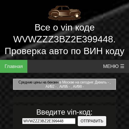
Все о vin коде
WVWZZZ3BZ2E399448.
Проверка авто по ВИН коду
Главная
МЕНЮ ☰
Средние цены на бензин
в Москве на сегодня: Дизель - ,
АИ92 - , АИ95 - , АИ98 -
Введите vin-код: