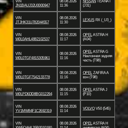
VIN
08.08.2026
NISSAN
TEANA I
JN1BAUJ32U0000947
11:36
(J31)
VIN
08.08.2026
LEXUS
RX (_U3_)
JTJHK31U782044557
11:30
VIN
08.08.2026
OPEL
ASTRA H
W0L0AHL4882102537
11:17
(A04)
OPEL
ASTRA G
VIN
08.08.2026
Наклонная задняя
W0L0TGF4815305961
11:16
часть (T98)
VIN
08.08.2026
OPEL
ZAFIRA A
W0L0TGF7542133778
11:16
вэн (T98)
VIN
08.08.2026
OPEL
ASTRA J
W0LPD6DD8BG012294
11:15
(P10)
VIN
08.08.2026
VOLVO
V50 (545)
YV1MW84F1C2692319
11:14
VIN
08.08.2026
OPEL
ASTRA H
XWFOAHL35B0010180
11:14
универсал (A04)