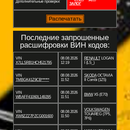
Дополнительные проверки:
ЗАЛОГ
Последние запрошенные
расшифровки ВИН кодов:
VIN
08.08.2026
RENAULT
LOGAN
X7LLSRB1HCH521795
12:19
I (LS_)
VIN
08.08.2026
SKODA
OCTAVIA
TMBGK41Z9CB******
11:52
II Combi (1Z5)
VIN
08.08.2026
BMW
X5 (E70)
WBAFF41060L149295
11:51
VOLKSWAGEN
VIN
08.08.2026
TOUAREG (7P5,
XW8ZZZ7PZCG001600
11:50
7P6)