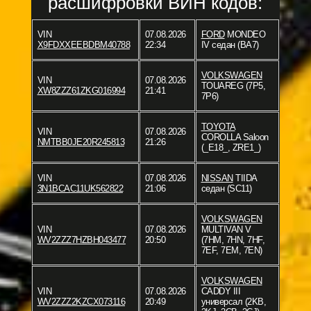
расшифровки ВИН кодов:
VIN
07.08.2026
FORD
MONDEO
X9FDXXEEBDBM40788
22:34
IV седан (BA7)
VOLKSWAGEN
VIN
07.08.2026
TOUAREG (7P5,
XW8ZZZ61ZKG016994
21:41
7P6)
TOYOTA
VIN
07.08.2026
COROLLA Saloon
NMTBB0JE20R245813
21:26
(_E18_, ZRE1_)
VIN
07.08.2026
NISSAN
TIIDA
3N1BCAC11UK562822
21:06
седан (SC11)
VOLKSWAGEN
VIN
07.08.2026
MULTIVAN V
WV2ZZZ7HZBH043477
20:50
(7HM, 7HN, 7HF,
7EF, 7EM, 7EN)
VOLKSWAGEN
VIN
07.08.2026
CADDY III
WV2ZZZ2KZCX073116
20:49
универсал (2KB,