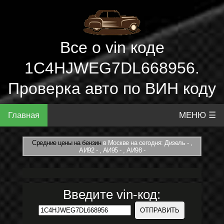
Все о vin коде
1C4HJWEG7DL668956.
Проверка авто по ВИН коду
Главная
МЕНЮ ☰
Средние цены на бензин
в Москве на сегодня: Дизель - ,
АИ92 - , АИ95 - , АИ98 -
Введите vin-код: