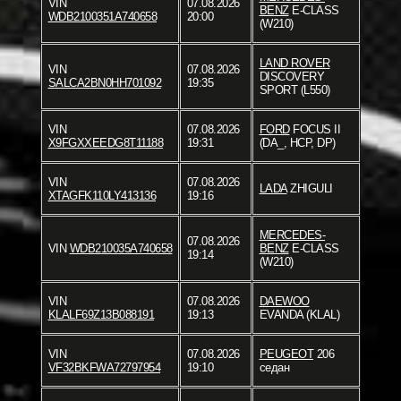
VIN
07.08.2026
BENZ
E-CLASS
WDB2100351A740658
20:00
(W210)
LAND ROVER
VIN
07.08.2026
DISCOVERY
SALCA2BN0HH701092
19:35
SPORT (L550)
VIN
07.08.2026
FORD
FOCUS II
X9FGXXEEDG8T11188
19:31
(DA_, HCP, DP)
VIN
07.08.2026
LADA
ZHIGULI
XTAGFK110LY413136
19:16
MERCEDES-
07.08.2026
VIN
WDB210035A740658
BENZ
E-CLASS
19:14
(W210)
VIN
07.08.2026
DAEWOO
KLALF69Z13B088191
19:13
EVANDA (KLAL)
VIN
07.08.2026
PEUGEOT
206
VF32BKFWA72797954
19:10
седан