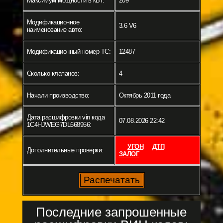
Максимум мощности в кВт:
209
Модификационное
3.6 V6
наименование авто:
Модификационный номер ТС:
12487
Сколько клапанов:
4
Начали производство:
Октябрь 2011 года
Дата расшифровки vin кода
07.08.2026 22:42
1C4HJWEG7DL668956:
УГОН
ДТП
Дополнительные проверки:
ЗАЛОГ
Последние запрошенные