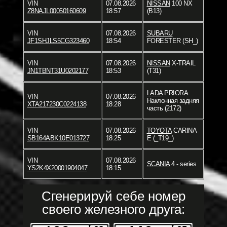
VIN
07.08.2026
NISSAN
100 NX
Z8NAJL00050160609
18:57
(B13)
VIN
07.08.2026
SUBARU
JF1SHJLS5CG323460
18:54
FORESTER (SH_)
VIN
07.08.2026
NISSAN
X-TRAIL
JN1TBNT31U0202177
18:53
(T31)
LADA
PRIORA
VIN
07.08.2026
Наклонная задняя
XTA217230C0224138
18:28
часть (2172)
VIN
07.08.2026
TOYOTA
CARINA
SB164ABK10E013727
18:25
E (_T19_)
VIN
07.08.2026
SCANIA
4 - series
YS2K4X20001904047
18:15
Сгенерируй себе номер
своего железного друга: