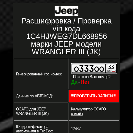
Расшифровка / Проверка
vin кода
1C4HJWEG7DL668956
марки JEEP модели
WRANGLER III (JK)
Генерированный гос номер:
- Похож на Ваш номер? -
Да
Нет
-
Данные по АВТОКОД:
!!!ПРОВЕРИТЬ ЗАПИСИ!!!
ОСАГО для JEEP
Калькулятор ОСАГО
WRANGLER III (JK):
онлайн
ID идентификатора
12487
автомобиля в TecDoc: