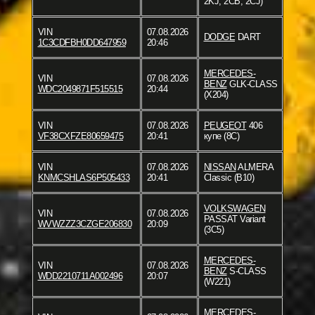
2KJ, 2CB, 2CJ)
VIN
07.08.2026
DODGE
DART
1C3CDFBH0DD647959
20:46
MERCEDES-
VIN
07.08.2026
BENZ
GLK-CLASS
WDC2049871F515515
20:44
(X204)
VIN
07.08.2026
PEUGEOT
406
VF38CXFZE80659475
20:41
купе (8C)
VIN
07.08.2026
NISSAN
ALMERA
KNMCSHLAS6P505433
20:41
Classic (B10)
VOLKSWAGEN
VIN
07.08.2026
PASSAT Variant
WVWZZZ3CZGE206830
20:09
(3C5)
MERCEDES-
VIN
07.08.2026
BENZ
S-CLASS
WDD2210711A002496
20:07
(W221)
MERCEDES-