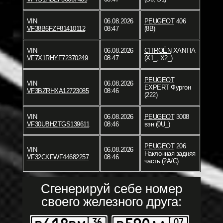
VIN
06.08.2026
PEUGEOT
406
VF38B6FZF81410112
08:47
(8B)
VIN
06.08.2026
CITROËN
XANTIA
VF7X1RHYF72370249
08:47
(X1_, X2_)
PEUGEOT
VIN
06.08.2026
EXPERT Фургон
VF3BZRHXA12723085
08:46
(222)
VIN
06.08.2026
PEUGEOT
3008
VF30UBHZTGS139611
08:46
вэн (0U_)
PEUGEOT
206
VIN
06.08.2026
Наклонная задняя
VF32CKFWF44682257
08:46
часть (2A/C)
Сгенерируй себе номер
своего железного друга: