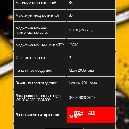
Минимум мощности в кВт:
85
Максимум мощности в кВт:
85
Модификационное
B 170 (245.232)
наименование авто:
Модификационный номер ТС:
18510
Сколько клапанов:
2
Начали производство:
Март 2005 года
Закончили производство:
Ноябрь 2011 года
Дата расшифровки vin кода
06.08.2026 08:47
WDD2452321J604808:
УГОН
ДТП
Дополнительные проверки:
ЗАЛОГ