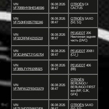
VIN
06.08.2026
CITROËN
C4
VF70BBHYBHE546596
08:47
CACTUS
VIN
06.08.2026
CITROËN
SAXO
VF7S0HFXB57782246
08:47
(S0, S1)
PEUGEOT
206
VIN
06.08.2026
Наклонная задняя
VF32CRFNF42315218
08:47
часть (2A/C)
VIN
06.08.2026
PEUGEOT
2008 I
VF3CUHNZTJY141704
08:47
(CU_)
VIN
06.08.2026
PEUGEOT
406
VF38BLFYP81095925
08:47
(8B)
CITROËN
BERLINGO /
VIN
06.08.2026
BERLINGO FIRST
VF7MFWJZF65431679
08:47
вэн (MF, GJK,
GFK)
VIN
06.08.2026
CITROËN
SAXO
VF7S1HDZF56667409
08:47
(S0, S1)