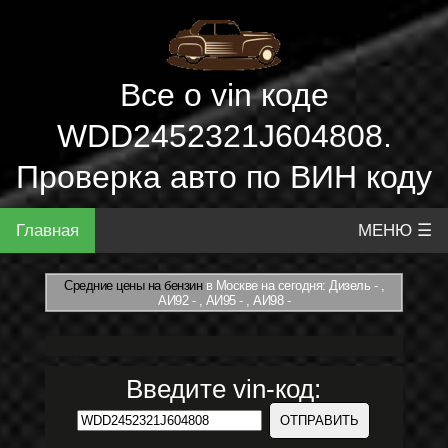
Все о vin коде
WDD2452321J604808.
Проверка авто по ВИН коду
Главная
МЕНЮ ☰
Средние цены на бензин
в Москве на сегодня: Дизель - ,
АИ92 - , АИ95 - , АИ98 -
Введите vin-код: