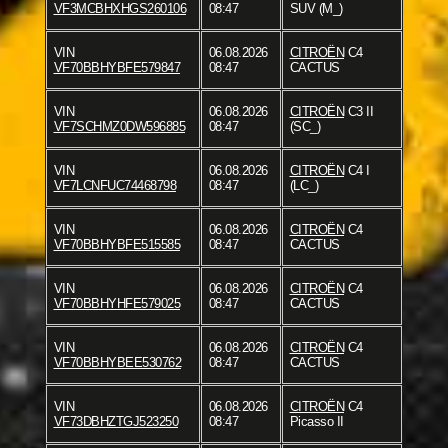
VF3MCBHXHGS260106
08:47
SUV (M_)
VIN
06.08.2026
CITROËN
C4
VF70BBHYBFE579847
08:47
CACTUS
VIN
06.08.2026
CITROËN
C3 II
VF7SCHMZ0DW596885
08:47
(SC_)
VIN
06.08.2026
CITROËN
C4 I
VF7LCNFUC74468798
08:47
(LC_)
VIN
06.08.2026
CITROËN
C4
VF70BBHYBFE515585
08:47
CACTUS
VIN
06.08.2026
CITROËN
C4
VF70BBHYHFE579025
08:47
CACTUS
VIN
06.08.2026
CITROËN
C4
VF70BBHYBEE530762
08:47
CACTUS
VIN
06.08.2026
CITROËN
C4
VF73DBHZTGJ523250
08:47
Picasso II