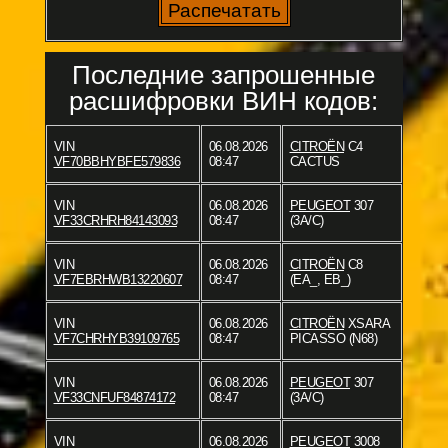
Последние запрошенные
расшифровки ВИН кодов:
VIN
06.08.2026
CITROËN
C4
VF70BBHYBFE579836
08:47
CACTUS
VIN
06.08.2026
PEUGEOT
307
VF33CRHRH84143093
08:47
(3A/C)
VIN
06.08.2026
CITROËN
C8
VF7EBRHWB13220607
08:47
(EA_, EB_)
VIN
06.08.2026
CITROËN
XSARA
VF7CHRHYB39109765
08:47
PICASSO (N68)
VIN
06.08.2026
PEUGEOT
307
VF33CNFUF84874172
08:47
(3A/C)
VIN
06.08.2026
PEUGEOT
3008