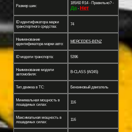
185/60 R14 - Правильно? -
Размер шин:
Да
Нет
-
ID идентификатора марки
74
транспортного средства:
Наименование
MERCEDES-BENZ
идентификатора марки авто:
ID модели транспорта:
5396
Наименование модели
B-CLASS (W245)
автомобиля:
Тип движка в ТС:
Бензиновый двигатель
Минимальная мощность в
116
лошадиных силах:
Максимальная мощность в
116
лошадиных силах: