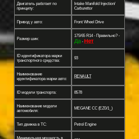
Двигатель работает по
Intake Manifold Injection/
принципу:
Carburettor
Привод у авто:
Front Wheel Drive
175/65 R14 - Правильно? -
Размер шин:
Да
Нет
-
ID идентификатора марки
93
транспортного средства:
Наименование
RENAULT
идентификатора марки авто:
ID модели транспорта:
8578
Наименование модели
MEGANE CC (EZ0/1_)
автомобиля:
Тип движка в ТС:
Petrol Engine
Минимальная мощность в