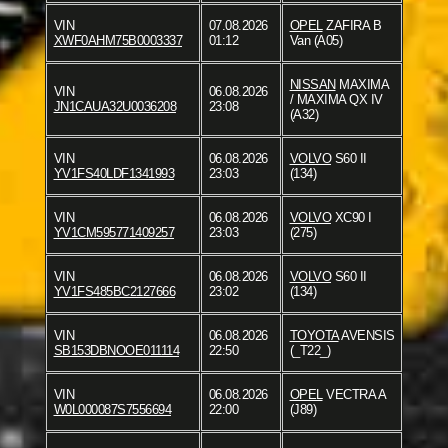
VIN
07.08.2026
OPEL
ZAFIRA B
XWF0AHM75B0003337
01:12
Van (A05)
NISSAN
MAXIMA
VIN
06.08.2026
/ MAXIMA QX IV
JN1CAUA32U0036208
23:08
(A32)
VIN
06.08.2026
VOLVO
S60 II
YV1FS40LDF1341993
23:03
(134)
VIN
06.08.2026
VOLVO
XC90 I
YV1CM595771409257
23:03
(275)
VIN
06.08.2026
VOLVO
S60 II
YV1FS485BC2127666
23:02
(134)
VIN
06.08.2026
TOYOTA
AVENSIS
SB153DBNOOE011114
22:50
(_T22_)
VIN
06.08.2026
OPEL
VECTRA A
W0L000087S7556694
22:00
(J89)