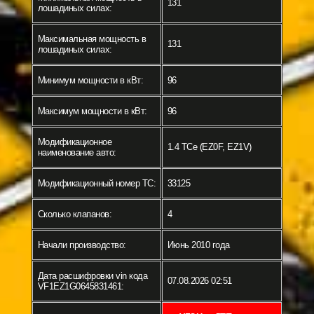
131
лошадиных силах:
Максимальная мощность в
131
лошадиных силах:
Минимум мощности в кВт:
96
Максимум мощности в кВт:
96
Модификационное
1.4 TCe (EZ0F, EZ1V)
наименование авто:
Модификационный номер ТС:
33125
Сколько клапанов:
4
Начали производство:
Июнь 2010 года
Дата расшифровки vin кода
07.08.2026 02:51
VF1EZ1G0645831461: