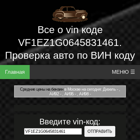
Все о vin коде
VF1EZ1G0645831461.
Проверка авто по ВИН коду
Главная
МЕНЮ ☰
Средние цены на бензин
в Москве на сегодня: Дизель - ,
АИ92 - , АИ95 - , АИ98 -
Введите vin-код: