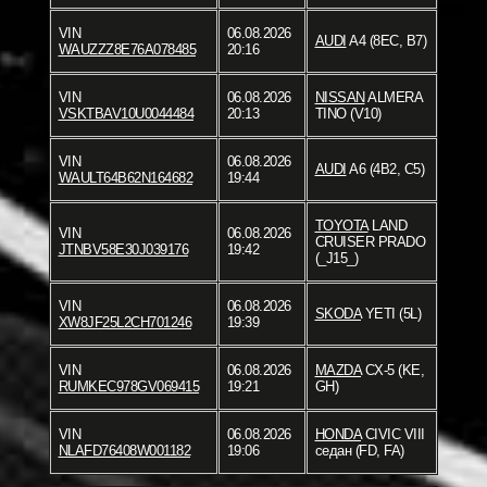
VIN
06.08.2026
AUDI
A4 (8EC, B7)
WAUZZZ8E76A078485
20:16
VIN
06.08.2026
NISSAN
ALMERA
VSKTBAV10U0044484
20:13
TINO (V10)
VIN
06.08.2026
AUDI
A6 (4B2, C5)
WAULT64B62N164682
19:44
TOYOTA
LAND
VIN
06.08.2026
CRUISER PRADO
JTNBV58E30J039176
19:42
(_J15_)
VIN
06.08.2026
SKODA
YETI (5L)
XW8JF25L2CH701246
19:39
VIN
06.08.2026
MAZDA
CX-5 (KE,
RUMKEC978GV069415
19:21
GH)
VIN
06.08.2026
HONDA
CIVIC VIII
NLAFD76408W001182
19:06
седан (FD, FA)