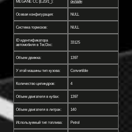
MEGANE CC (EZ0/1_):
онлайн
Осевая конфигурация:
NULL
Система тормозов:
NULL
ID идентификатора
33125
автомобиля в TecDoc:
Объем движка:
1397
У этой машины тип кузова:
Convertible
Количество цилиндров:
4
Объем двигателя в кубах:
1397
Объем двигателя в литрах:
140
Используемый тип топлива:
Petrol