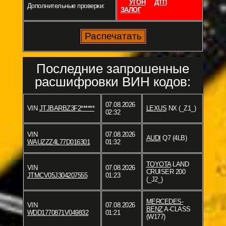
УГОН
ДТП
Дополнительные проверки:
ЗАЛОГ
Последние запрошенные
расшифровки ВИН кодов:
07.08.2026
VIN
JTJBARBZ3F2******
LEXUS
NX (_Z1_)
02:32
VIN
07.08.2026
AUDI
Q7 (4LB)
WAUZZZ4L77D016301
01:32
TOYOTA
LAND
VIN
07.08.2026
CRUISER 200
JTMCV05J304207555
01:23
(_J2_)
MERCEDES-
VIN
07.08.2026
BENZ
A-CLASS
WDD1770871V049832
01:21
(W177)