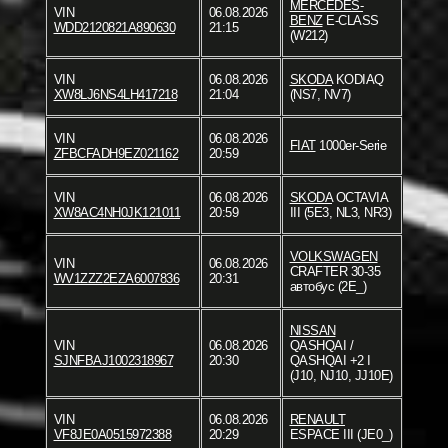
MERCEDES-
VIN
06.08.2026
BENZ
E-CLASS
WDD2120821A890630
21:15
(W212)
VIN
06.08.2026
SKODA
KODIAQ
XW8LJ6NS4LH417218
21:04
(NS7, NV7)
VIN
06.08.2026
FIAT
1000er-Serie
ZFBCFADH9EZ021162
20:59
VIN
06.08.2026
SKODA
OCTAVIA
XW8AC4NH0JK121011
20:59
III (5E3, NL3, NR3)
VOLKSWAGEN
VIN
06.08.2026
CRAFTER 30-35
WV1ZZZ2EZA6007836
20:31
автобус (2E_)
NISSAN
VIN
06.08.2026
QASHQAI /
SJNFBAJ1002318967
20:30
QASHQAI +2 I
(J10, NJ10, JJ10E)
VIN
06.08.2026
RENAULT
VF8JE0A0515972388
20:29
ESPACE III (JE0_)