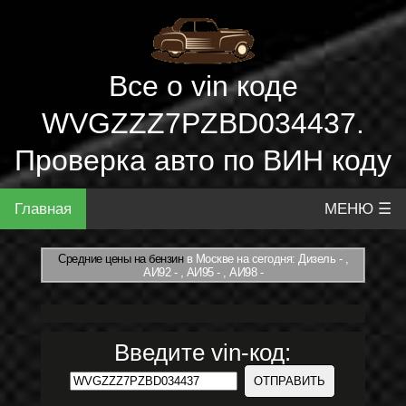
Все о vin коде
WVGZZZ7PZBD034437.
Проверка авто по ВИН коду
Главная
МЕНЮ ☰
Средние цены на бензин
в Москве на сегодня: Дизель - ,
АИ92 - , АИ95 - , АИ98 -
Введите vin-код: