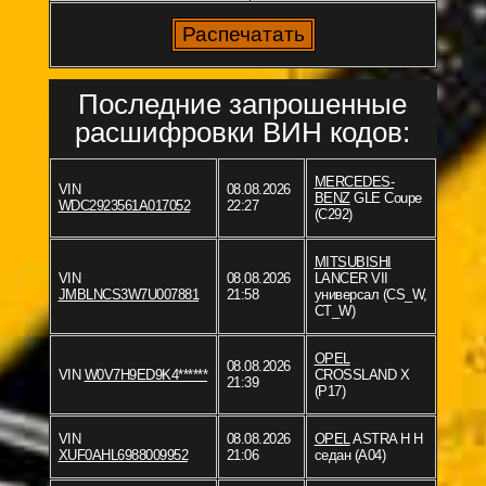
Последние запрошенные
расшифровки ВИН кодов:
MERCEDES-
VIN
08.08.2026
BENZ
GLE Coupe
WDC2923561A017052
22:27
(C292)
MITSUBISHI
VIN
08.08.2026
LANCER VII
JMBLNCS3W7U007881
21:58
универсал (CS_W,
CT_W)
OPEL
08.08.2026
VIN
W0V7H9ED9K4******
CROSSLAND X
21:39
(P17)
VIN
08.08.2026
OPEL
ASTRA H H
XUF0AHL6988009952
21:06
седан (A04)