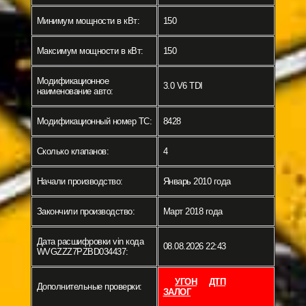
Минимум мощности в кВт:
150
Максимум мощности в кВт:
150
Модификационное
3.0 V6 TDI
наименование авто:
Модификационный номер ТС:
8428
Сколько клапанов:
4
Начали производство:
Январь 2010 года
Закончили производство:
Март 2018 года
Дата расшифровки vin кода
08.08.2026 22:43
WVGZZZ7PZBD034437:
УГОН
ДТП
Дополнительные проверки:
ЗАЛОГ