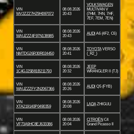
VOLKSWAGEN
VIN
08.08.2026
MULTIVAN V
WV2ZZZ7HZ9H097072
20:43
(7HM, 7HN, 7HF,
7EF, 7EM, 7EN)
VIN
08.08.2026
AUDI
A6 (4F2, C6)
WAUZZZ4F97N138985
20:43
VIN
08.08.2026
TOYOTA
VERSO
NMTDG26R30R024450
20:41
(_R2_)
VIN
08.08.2026
JEEP
1C4GJ25B81B211793
20:32
WRANGLER II (TJ)
VIN
08.08.2026
AUDI
Q5 (FYB)
WAUZZZFY2N2067366
20:26
VIN
08.08.2026
LADA
ZHIGULI
XTA219140P0490359
20:08
VIN
08.08.2026
CITROËN
C4
VF73A9HC8EJ633386
20:04
Grand Picasso II