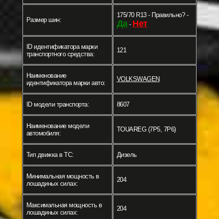
175/70 R13 - Правильно? -
Размер шин:
Да
Нет
-
ID идентификатора марки
121
транспортного средства:
Наименование
VOLKSWAGEN
идентификатора марки авто:
ID модели транспорта:
8607
Наименование модели
TOUAREG (7P5, 7P6)
автомобиля:
Тип движка в ТС:
Дизель
Минимальная мощность в
204
лошадиных силах:
Максимальная мощность в
204
лошадиных силах: