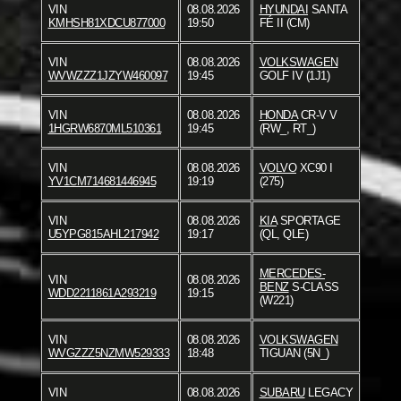
VIN
08.08.2026
HYUNDAI
SANTA
KMHSH81XDCU877000
19:50
FÉ II (CM)
VIN
08.08.2026
VOLKSWAGEN
WVWZZZ1JZYW460097
19:45
GOLF IV (1J1)
VIN
08.08.2026
HONDA
CR-V V
1HGRW6870ML510361
19:45
(RW_, RT_)
VIN
08.08.2026
VOLVO
XC90 I
YV1CM714681446945
19:19
(275)
VIN
08.08.2026
KIA
SPORTAGE
U5YPG815AHL217942
19:17
(QL, QLE)
MERCEDES-
VIN
08.08.2026
BENZ
S-CLASS
WDD2211861A293219
19:15
(W221)
VIN
08.08.2026
VOLKSWAGEN
WVGZZZ5NZMW529333
18:48
TIGUAN (5N_)
VIN
08.08.2026
SUBARU
LEGACY