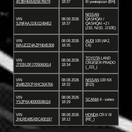
4S3BH665826678678
18:37
III универсал (BH)
NISSAN
VIN
08.08.2026
QASHQAI /
SJNFAAJ10U1249452
18:37
QASHQAI +2 I
(J10, NJ10, JJ10E)
VIN
08.08.2026
AUDI
100 (4A2,
WAUZZZ4AZPN045308
18:35
C4)
TOYOTA
LAND
VIN
08.08.2026
CRUISER PRADO
JTEBU3FJ705060614
18:34
(_J15_)
VIN
08.08.2026
NISSAN
100 NX
1N4BZ0CPXHC304766
18:32
(B13)
VIN
08.08.2026
SCANIA
4 - series
YS2P6X40005599116
18:29
VIN
08.08.2026
HONDA
CR-V III
JHLRE485XBC400197
18:12
(RE_)