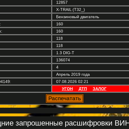
12857
X-TRAIL (T32_)
Бензиновый двигатель
:
160
:
160
118
118
1.3 DIG-T
136074
4
Апрель 2019 года
4149:
07.08.2026 02:21
УГОН
ДТП
ЗАЛОГ
ние запрошенные расшифровки ВИН