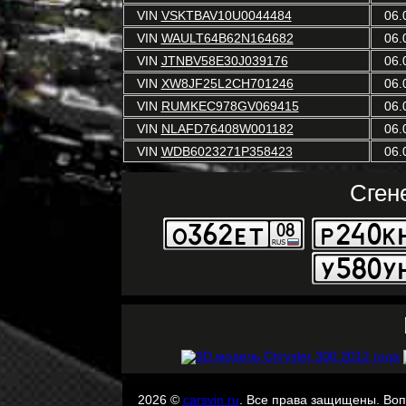
VIN
VSKTBAV10U0044484
06.
VIN
WAULT64B62N164682
06.
VIN
JTNBV58E30J039176
06.
VIN
XW8JF25L2CH701246
06.
VIN
RUMKEC978GV069415
06.
VIN
NLAFD76408W001182
06.
VIN
WDB6023271P358423
06.
Сген
2026 ©
carsvin.ru
. Все права защищены. Во