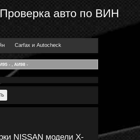
 Проверка авто по ВИН
йн
Carfax и Autocheck
95 - , АИ98 -
рки NISSAN модели X-