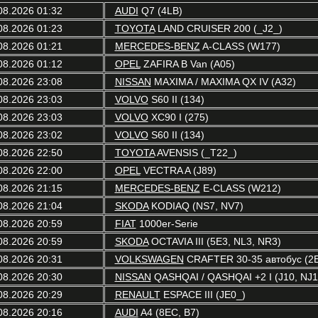
08.2026 01:32
AUDI
Q7 (4LB)
08.2026 01:23
TOYOTA
LAND CRUISER 200 (_J2_)
08.2026 01:21
MERCEDES-BENZ
A-CLASS (W177)
08.2026 01:12
OPEL
ZAFIRA B Van (A05)
08.2026 23:08
NISSAN
MAXIMA / MAXIMA QX IV (A32)
08.2026 23:03
VOLVO
S60 II (134)
08.2026 23:03
VOLVO
XC90 I (275)
08.2026 23:02
VOLVO
S60 II (134)
08.2026 22:50
TOYOTA
AVENSIS (_T22_)
08.2026 22:00
OPEL
VECTRA A (J89)
08.2026 21:15
MERCEDES-BENZ
E-CLASS (W212)
08.2026 21:04
SKODA
KODIAQ (NS7, NV7)
08.2026 20:59
FIAT
1000er-Serie
08.2026 20:59
SKODA
OCTAVIA III (5E3, NL3, NR3)
08.2026 20:31
VOLKSWAGEN
CRAFTER 30-35 автобус (2
08.2026 20:30
NISSAN
QASHQAI / QASHQAI +2 I (J10, NJ1
08.2026 20:29
RENAULT
ESPACE III (JE0_)
08.2026 20:16
AUDI
A4 (8EC, B7)