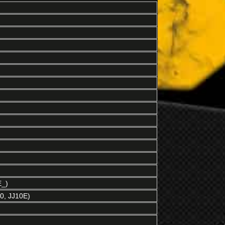
E_)
0, JJ10E)