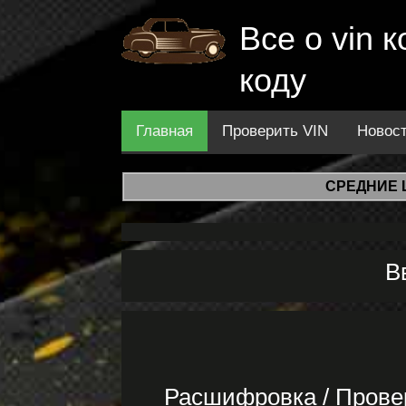
Все о vin
коду
Главная
Проверить VIN
Новос
СРЕДНИЕ 
В
Расшифровка / Прове