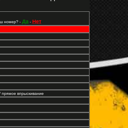
Да
Нет
аш номер? -
-
 / прямое впрыскивание