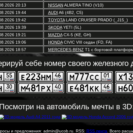
08.2026 20:13
NISSAN
ALMERA TINO (V10)
08.2026 19:44
AUDI
A6 (4B2, C5)
08.2026 19:42
TOYOTA
LAND CRUISER PRADO (_J15_)
08.2026 19:39
SKODA
YETI (5L)
08.2026 19:21
MAZDA
CX-5 (KE, GH)
08.2026 19:06
HONDA
CIVIC VIII седан (FD, FA)
08.2026 18:57
MERCEDES-BENZ
T1 c бортовой платформ
ерируй себе номер своего железного д
Посмотри на автомобиль мечты в 3D
просы и предложения: admin@ucob.ru. RSS:
RSS лента
. Всего расш