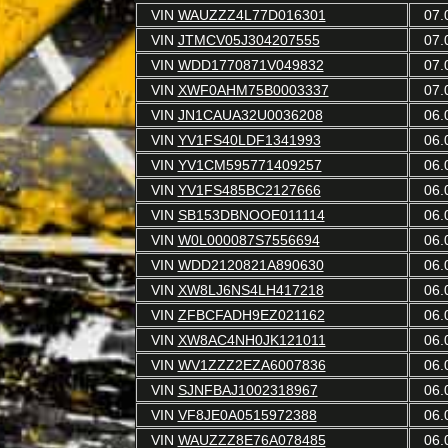
VIN
WAUZZZ4L77D016301
07.
VIN
JTMCV05J304207555
07.
VIN
WDD1770871V049832
07.
VIN
XWF0AHM75B0003337
07.
VIN
JN1CAUA32U0036208
06.
VIN
YV1FS40LDF1341993
06.
VIN
YV1CM595771409257
06.
VIN
YV1FS485BC2127666
06.
VIN
SB153DBNOOE011114
06.
VIN
W0L000087S7556694
06.
VIN
WDD2120821A890630
06.
VIN
XW8LJ6NS4LH417218
06.
VIN
ZFBCFADH9EZ021162
06.
VIN
XW8AC4NH0JK121011
06.
VIN
WV1ZZZ2EZA6007836
06.
VIN
SJNFBAJ1002318967
06.
VIN
VF8JE0A0515972388
06.
VIN
WAUZZZ8E76A078485
06.