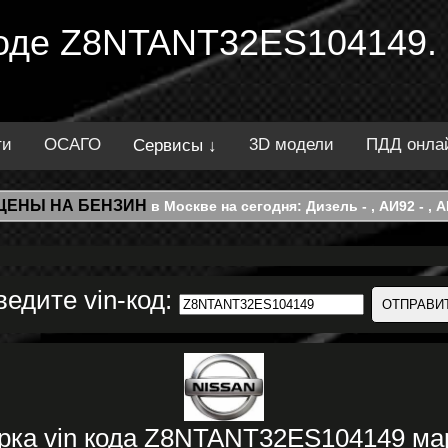
 коде Z8NTANT32ES104149.
ти
ОСАГО
3D модели
ПДД онла
Сервисы ↓
ЦЕНЫ НА БЕНЗИН
в Москве на сегодня: Дизель - , АИ92 - , АИ
ведите vin-код:
рка vin кода Z8NTANT32ES104149 ма