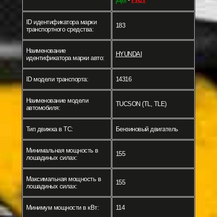
ID идентификатора марки
183
транспортного средства:
Наименование
HYUNDAI
идентификатора марки авто:
ID модели транспорта:
14316
Наименование модели
TUCSON (TL, TLE)
автомобиля:
Тип движка в ТС:
Бензиновый двигатель
Минимальная мощность в
155
лошадиных силах:
Максимальная мощность в
155
лошадиных силах:
Минимум мощности в кВт:
114