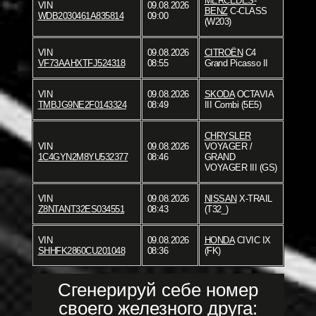
MERCEDES-
VIN
09.08.2026
BENZ
C-CLASS
WDB2030461A835814
09:00
(W203)
VIN
09.08.2026
CITROËN
C4
VF73AAHXTFJ524318
08:55
Grand Picasso II
VIN
09.08.2026
SKODA
OCTAVIA
TMBJG9NE2F0143324
08:49
III Combi (5E5)
CHRYSLER
VIN
09.08.2026
VOYAGER /
1C4GYN2M8YU532377
08:46
GRAND
VOYAGER III (GS)
VIN
09.08.2026
NISSAN
X-TRAIL
Z8NTANT32ES034551
08:43
(T32_)
VIN
09.08.2026
HONDA
CIVIC IX
SHHFK2860CU201048
08:36
(FK)
Сгенерируй себе номер
своего железного друга: