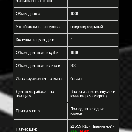
автомобиля в TecDoc:
Объем движка:
1999
У этой машины тип кузова:
вездеход закрытый
Количество цилиндров:
4
Объем двигателя в кубах:
1999
Объем двигателя в литрах:
200
Используемый тип топлива:
бензин
Двигатель работает по
Впрыскивание во впускной
принципу:
коллектор/Карбюратор
Привод на передние
Привод у авто:
колеса
215/55 R16 - Правильно? -
Размер шин:
Да
Нет
-