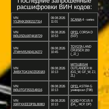
Последние запрошенные
расшифровки ВИН кодов:
VIN
09.08.2026
SCANIA
4 - series
YS2R4X20002117314
11:01
VIN
09.08.2026
OPEL
CORSA D
W0L0SDL6874418729
10:53
(S07)
TOYOTA
LAND
VIN
09.08.2026
CRUISER 200
JTMHV05J604124272
10:45
(_J2_)
MITSUBISHI
VIN
09.08.2026
OUTLANDER III
JMBXTGK1WJZ020183
10:13
(GG_W, GF_W, ZJ,
ZL)
VIN
09.08.2026
OPEL
ASTRA G
W0L0TGF3532149116
10:13
универсал (T98)
VIN
09.08.2026
FORD
FOCUS II
X9FPXXEEDPBL80883
10:13
(DA_, HCP, DP)