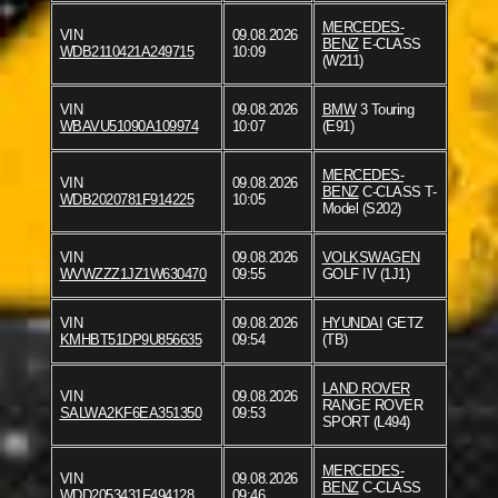
MERCEDES-
VIN
09.08.2026
BENZ
E-CLASS
WDB2110421A249715
10:09
(W211)
VIN
09.08.2026
BMW
3 Touring
WBAVU51090A109974
10:07
(E91)
MERCEDES-
VIN
09.08.2026
BENZ
C-CLASS T-
WDB2020781F914225
10:05
Model (S202)
VIN
09.08.2026
VOLKSWAGEN
WVWZZZ1JZ1W630470
09:55
GOLF IV (1J1)
VIN
09.08.2026
HYUNDAI
GETZ
KMHBT51DP9U856635
09:54
(TB)
LAND ROVER
VIN
09.08.2026
RANGE ROVER
SALWA2KF6EA351350
09:53
SPORT (L494)
MERCEDES-
VIN
09.08.2026
BENZ
C-CLASS
WDD2053431F494128
09:46