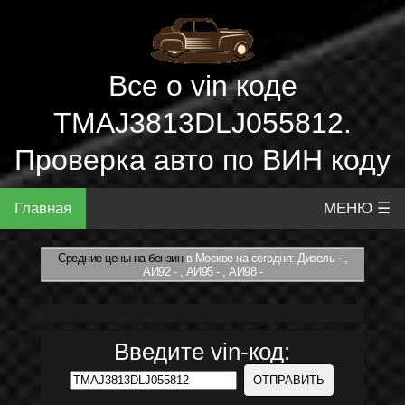
Все о vin коде
TMAJ3813DLJ055812.
Проверка авто по ВИН коду
Главная
МЕНЮ ☰
Средние цены на бензин
в Москве на сегодня: Дизель - ,
АИ92 - , АИ95 - , АИ98 -
Введите vin-код: