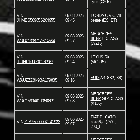
купе (C205)
VIN
09.08.2026
HONDA
CIVIC VII
JHMES56905S204955
09:45
седан (ES, ET)
MERCEDES-
VIN
09.08.2026
BENZ
E-CLASS
WDD2130871A614584
09:27
(W213)
VIN
09.08.2026
LEXUS
RX
JTJHF10U700170962
09:24
(MCU15)
VIN
09.08.2026
AUDI
A4 (8K2, B8)
WAUZZZ8K9BA179835
09:16
MERCEDES-
VIN
09.08.2026
BENZ
GLA-CLASS
WDC1569461J050809
09:08
(X156)
FIAT
DUCATO
09.08.2026
VIN
ZFA25000002F41923
автобус (250_,
09:07
290_)