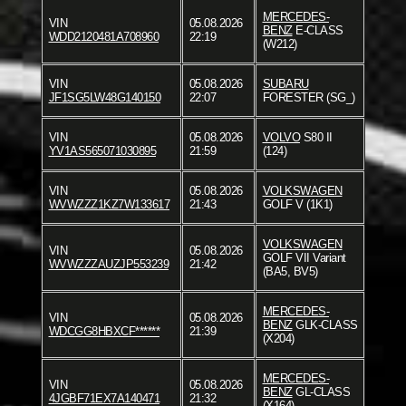
MERCEDES-
VIN
05.08.2026
BENZ
E-CLASS
WDD2120481A708960
22:19
(W212)
VIN
05.08.2026
SUBARU
JF1SG5LW48G140150
22:07
FORESTER (SG_)
VIN
05.08.2026
VOLVO
S80 II
YV1AS565071030895
21:59
(124)
VIN
05.08.2026
VOLKSWAGEN
WVWZZZ1KZ7W133617
21:43
GOLF V (1K1)
VOLKSWAGEN
VIN
05.08.2026
GOLF VII Variant
WVWZZZAUZJP553239
21:42
(BA5, BV5)
MERCEDES-
VIN
05.08.2026
BENZ
GLK-CLASS
WDCGG8HBXCF******
21:39
(X204)
MERCEDES-
VIN
05.08.2026
BENZ
GL-CLASS
4JGBF71EX7A140471
21:32
(X164)