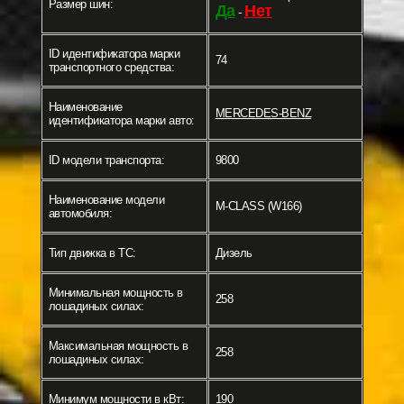
Размер шин:
Да
Нет
-
ID идентификатора марки
74
транспортного средства:
Наименование
MERCEDES-BENZ
идентификатора марки авто:
ID модели транспорта:
9800
Наименование модели
M-CLASS (W166)
автомобиля:
Тип движка в ТС:
Дизель
Минимальная мощность в
258
лошадиных силах:
Максимальная мощность в
258
лошадиных силах:
Минимум мощности в кВт:
190