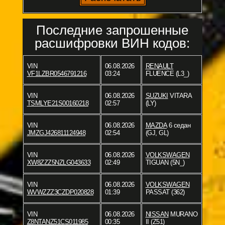
Последние запрошенные
расшифровки ВИН кодов:
VIN
06.08.2026
RENAULT
VF1LZBR0546791216
03:24
FLUENCE (L3_)
VIN
06.08.2026
SUZUKI
VITARA
TSMLYE21S00160218
02:57
(LY)
VIN
06.08.2026
MAZDA
6 седан
JMZGJ426811124948
02:54
(GJ, GL)
VIN
06.08.2026
VOLKSWAGEN
XW8ZZZ5NZLG043633
02:49
TIGUAN (5N_)
VIN
06.08.2026
VOLKSWAGEN
WVWZZZ3CZDP020828
01:39
PASSAT (362)
VIN
06.08.2026
NISSAN
MURANO
Z8NTANZ51CS011985
00:35
II (Z51)