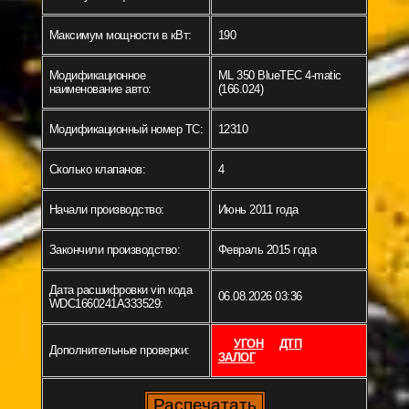
Максимум мощности в кВт:
190
Модификационное
ML 350 BlueTEC 4-matic
наименование авто:
(166.024)
Модификационный номер ТС:
12310
Сколько клапанов:
4
Начали производство:
Июнь 2011 года
Закончили производство:
Февраль 2015 года
Дата расшифровки vin кода
06.08.2026 03:36
WDC1660241A333529:
УГОН
ДТП
Дополнительные проверки:
ЗАЛОГ