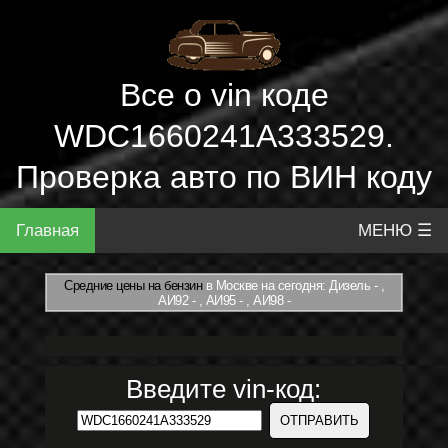
Все о vin коде
WDC1660241A333529.
Проверка авто по ВИН коду
Главная
МЕНЮ ☰
Средние цены на бензин
в Москве на сегодня: Дизель - ,
АИ92 - , АИ95 - , АИ98 -
Введите vin-код: