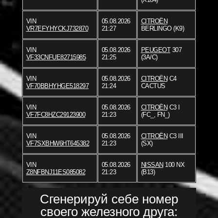
VIN
05.08.2026
CITROËN
VR7EFYHYCKJ732870
21:27
BERLINGO (K9)
VIN
05.08.2026
PEUGEOT
307
VF33CNFUE82715985
21:25
(3A/C)
VIN
05.08.2026
CITROËN
C4
VF70BBHYHGE518297
21:24
CACTUS
VIN
05.08.2026
CITROËN
C3 I
VF7FC8HZC29123900
21:23
(FC_, FN_)
VIN
05.08.2026
CITROËN
C3 III
VF7SXBHW6HT645382
21:23
(SX)
VIN
05.08.2026
NISSAN
100 NX
Z8NFBNJ11ES085082
21:23
(B13)
Сгенерируй себе номер
своего железного друга: