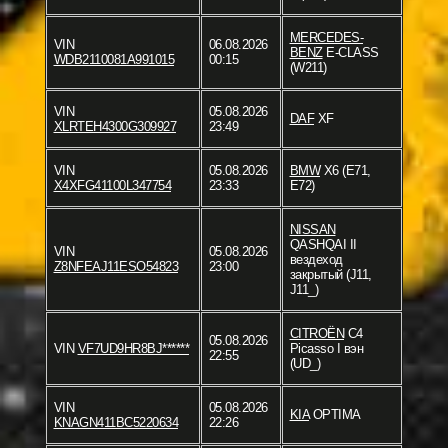
MERCEDES-
VIN
06.08.2026
BENZ
E-CLASS
WDB2110081A991015
00:15
(W211)
VIN
05.08.2026
DAF
XF
XLRTEH4300G309927
23:49
VIN
05.08.2026
BMW
X6 (E71,
X4XFG41100L347754
23:33
E72)
NISSAN
QASHQAI II
VIN
05.08.2026
вездеход
Z8NFEAJ11ESO54823
23:00
закрытый (J11,
J11_)
CITROËN
C4
05.08.2026
VIN
VF7UD9HR8BJ******
Picasso I вэн
22:55
(UD_)
VIN
05.08.2026
KIA
OPTIMA
KNAGN411BC5220634
22:26