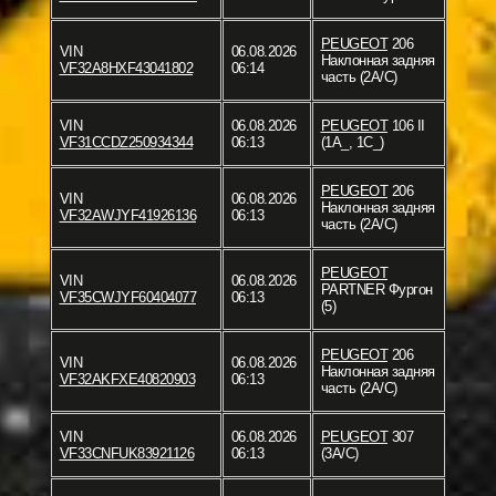
PEUGEOT
206
VIN
06.08.2026
Наклонная задняя
VF32A8HXF43041802
06:14
часть (2A/C)
VIN
06.08.2026
PEUGEOT
106 II
VF31CCDZ250934344
06:13
(1A_, 1C_)
PEUGEOT
206
VIN
06.08.2026
Наклонная задняя
VF32AWJYF41926136
06:13
часть (2A/C)
PEUGEOT
VIN
06.08.2026
PARTNER Фургон
VF35CWJYF60404077
06:13
(5)
PEUGEOT
206
VIN
06.08.2026
Наклонная задняя
VF32AKFXE40820903
06:13
часть (2A/C)
VIN
06.08.2026
PEUGEOT
307
VF33CNFUK83921126
06:13
(3A/C)