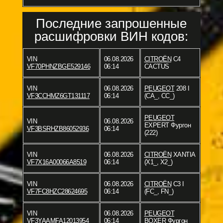
Последние запрошенные
расшифровки ВИН кодов:
VIN
06.08.2026
CITROËN
C4
VF70PHNZBGE529146
06:14
CACTUS
VIN
06.08.2026
PEUGEOT
208 I
VF3CCHMZ6GT131117
06:14
(CA_, CC_)
PEUGEOT
VIN
06.08.2026
EXPERT Фургон
VF3BSRHZB86052936
06:14
(222)
VIN
06.08.2026
CITROËN
XANTIA
VF7X16A00066A8519
06:14
(X1_, X2_)
VIN
06.08.2026
CITROËN
C3 I
VF7FC8HZC28624695
06:14
(FC_, FN_)
VIN
06.08.2026
PEUGEOT
VF3YAAMFA12013954
06:14
BOXER Фургон