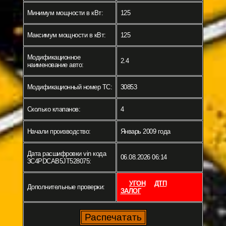
Минимум мощности в кВт:
125
Максимум мощности в кВт:
125
Модификационное
2.4
наименование авто:
Модификационный номер ТС:
30853
Сколько клапанов:
4
Начали производство:
Январь 2009 года
Дата расшифровки vin кода
06.08.2026 06:14
3C4PDCAB5JT528075:
УГОН
ДТП
Дополнительные проверки:
ЗАЛОГ