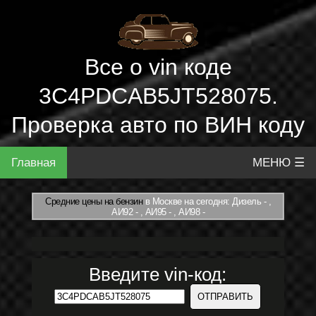
Все о vin коде
3C4PDCAB5JT528075.
Проверка авто по ВИН коду
Главная
МЕНЮ ☰
Средние цены на бензин
в Москве на сегодня: Дизель - ,
АИ92 - , АИ95 - , АИ98 -
Введите vin-код: