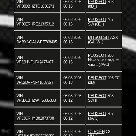
VIN
06.08.2026
PEUGEOT
508 I
VF38DBHZTGL036271
06:13
(8D_)
VIN
06.08.2026
PEUGEOT
407
VF36ERHRE21335312
06:13
SW (6E_)
VIN
06.08.2026
MITSUBISHI
ASX
JMBXNGA1WFE708495
06:13
(GA_W_)
PEUGEOT
206
VIN
06.08.2026
Наклонная задняя
VF32HNFUF42477467
06:13
часть (2A/C)
VIN
06.08.2026
PEUGEOT
206 CC
VF32DRFNF41659927
06:13
(2D)
VIN
06.08.2026
PEUGEOT
308
VF3LCBHZWHS335333
06:12
SW II
VIN
06.08.2026
PEUGEOT
307
VF33CRHYB82873708
06:12
(3A/C)
VIN
06.08.2026
CITROËN
C2