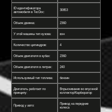
ID идентификатора
30853
автомобиля в TecDoc:
Объем движка:
2360
У этой машины тип кузова:
вэн
Количество цилиндров:
4
Объем двигателя в кубах:
2360
Объем двигателя в литрах:
240
Используемый тип топлива:
бензин
Двигатель работает по
Впрыскивание во впускной
принципу:
коллектор/Карбюратор
Привод на передние
Привод у авто:
колеса