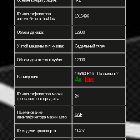
Осевая конфигурация:
4x2
ID идентификатора
1016496
автомобиля в TecDoc:
Объем движка:
12900
У этой машины тип кузова:
Седельный тягач
Объем двигателя в кубах:
12900
195/60 R16 - Правильно? -
Размер шин:
Да
Нет
-
ID идентификатора марки
24
транспортного средства:
Наименование
DAF
идентификатора марки авто:
ID модели транспорта:
11497