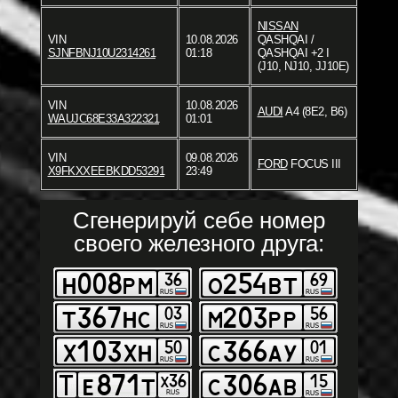
NISSAN
VIN
10.08.2026
QASHQAI /
SJNFBNJ10U2314261
01:18
QASHQAI +2 I
(J10, NJ10, JJ10E)
VIN
10.08.2026
AUDI
A4 (8E2, B6)
WAUJC68E33A322321
01:01
VIN
09.08.2026
FORD
FOCUS III
X9FKXXEEBKDD53291
23:49
Сгенерируй себе номер
своего железного друга: