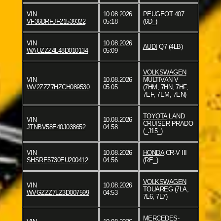
VIN
10.08.2026
PEUGEOT
407
VF36DRFJF21539322
05:18
(6D_)
VIN
10.08.2026
AUDI
Q7 (4LB)
WAUZZZ4L48D010134
05:09
VOLKSWAGEN
VIN
10.08.2026
MULTIVAN V
WV2ZZZ7HZCH089530
05:05
(7HM, 7HN, 7HF,
7EF, 7EM, 7EN)
TOYOTA
LAND
VIN
10.08.2026
CRUISER PRADO
JTNBV58E40J038652
04:58
(_J15_)
VIN
10.08.2026
HONDA
CR-V III
SHSRE5730EU200412
04:56
(RE_)
VOLKSWAGEN
VIN
10.08.2026
TOUAREG (7LA,
WVGZZZ7LZ3D007599
04:53
7L6, 7L7)
MERCEDES-