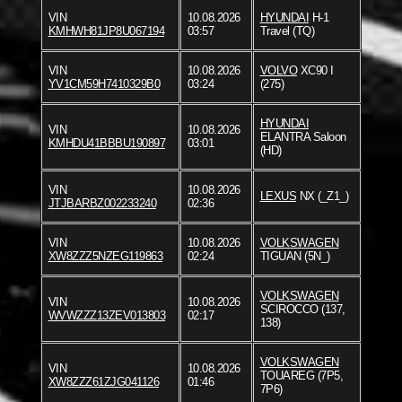
VIN
10.08.2026
HYUNDAI
H-1
KMHWH81JP8U067194
03:57
Travel (TQ)
VIN
10.08.2026
VOLVO
XC90 I
YV1CM59H7410329B0
03:24
(275)
HYUNDAI
VIN
10.08.2026
ELANTRA Saloon
KMHDU41BBBU190897
03:01
(HD)
VIN
10.08.2026
LEXUS
NX (_Z1_)
JTJBARBZ002233240
02:36
VIN
10.08.2026
VOLKSWAGEN
XW8ZZZ5NZEG119863
02:24
TIGUAN (5N_)
VOLKSWAGEN
VIN
10.08.2026
SCIROCCO (137,
WVWZZZ13ZEV013803
02:17
138)
VOLKSWAGEN
VIN
10.08.2026
TOUAREG (7P5,
XW8ZZZ61ZJG041126
01:46
7P6)