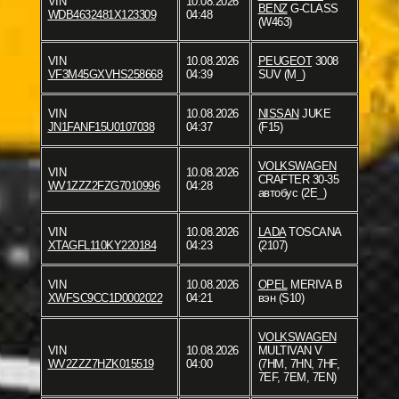
VIN
10.08.2026
BENZ
G-CLASS
WDB4632481X123309
04:48
(W463)
VIN
10.08.2026
PEUGEOT
3008
VF3M45GXVHS258668
04:39
SUV (M_)
VIN
10.08.2026
NISSAN
JUKE
JN1FANF15U0107038
04:37
(F15)
VOLKSWAGEN
VIN
10.08.2026
CRAFTER 30-35
WV1ZZZ2FZG7010996
04:28
автобус (2E_)
VIN
10.08.2026
LADA
TOSCANA
XTAGFL110KY220184
04:23
(2107)
VIN
10.08.2026
OPEL
MERIVA B
XWFSC9CC1D0002022
04:21
вэн (S10)
VOLKSWAGEN
VIN
10.08.2026
MULTIVAN V
WV2ZZZ7HZK015519
04:00
(7HM, 7HN, 7HF,
7EF, 7EM, 7EN)