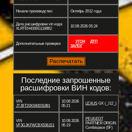
Начали производство:
Октябрь 2012 года
Дата расшифровки vin кода
10.08.2026 05:24
XLRTEH4300G119882:
УГОН
ДТП
Дополнительные проверки:
ЗАЛОГ
Последние запрошенные
расшифровки ВИН кодов:
VIN
10.08.2026
LEXUS
GX (_J12_)
JTJBT20X040031891
05:21
PEUGEOT
VIN
10.08.2026
PARTNER ORIGIN
VF3GJKFWCBX506151
05:19
Combispace (5F)