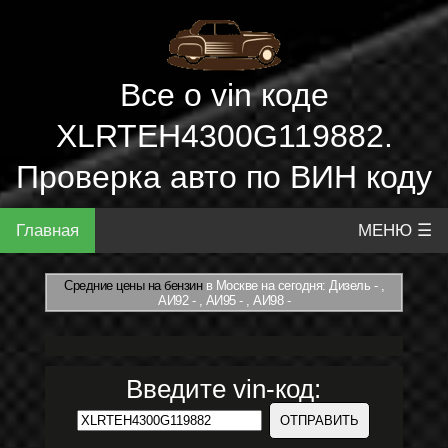
Все о vin коде
XLRTEH4300G119882.
Проверка авто по ВИН коду
Главная
МЕНЮ ☰
Средние цены на бензин
в Москве на сегодня: Дизель - ,
АИ92 - , АИ95 - , АИ98 -
Введите vin-код: