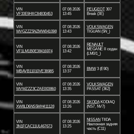
VIN
07.08.2026
PEUGEOT
307
VF33E9HXC84830453
13:45
Break (3E)
VIN
07.08.2026
VOLKSWAGEN
WVGZZZ5NZMW041098
13:43
TIGUAN (5N_)
RENAULT
VIN
07.08.2026
MEGANE II седан
VF1LM1B0E38416974
13:42
(LM0/1_)
VIN
07.08.2026
BMW
3 (E90)
WBAVB11010VE38985
13:37
VIN
07.08.2026
VOLKSWAGEN
WVWZZZ3CZAE003860
13:35
PASSAT (362)
VIN
07.08.2026
SKODA
KODIAQ
XW8LD6NS5MH411128
13:26
(NS7, NV7)
NISSAN
TIIDA
VIN
07.08.2026
Наклонная задняя
3N1FCAC11UL467673
13:25
часть (C11)