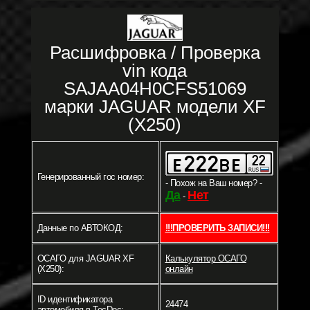
Расшифровка / Проверка
vin кода
SAJAA04H0CFS51069
марки JAGUAR модели XF
(X250)
Генерированный гос номер:
- Похож на Ваш номер? -
Да
Нет
-
Данные по АВТОКОД:
!!!ПРОВЕРИТЬ ЗАПИСИ!!!
ОСАГО для JAGUAR XF
Калькулятор ОСАГО
(X250):
онлайн
ID идентификатора
24474
автомобиля в TecDoc: