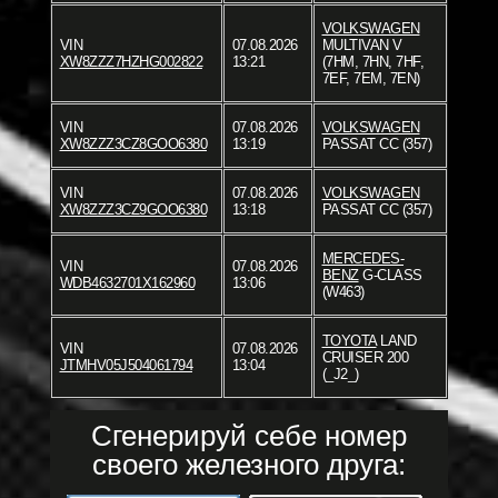
VOLKSWAGEN
VIN
07.08.2026
MULTIVAN V
XW8ZZZ7HZHG002822
13:21
(7HM, 7HN, 7HF,
7EF, 7EM, 7EN)
VIN
07.08.2026
VOLKSWAGEN
XW8ZZZ3CZ8GOO6380
13:19
PASSAT CC (357)
VIN
07.08.2026
VOLKSWAGEN
XW8ZZZ3CZ9GOO6380
13:18
PASSAT CC (357)
MERCEDES-
VIN
07.08.2026
BENZ
G-CLASS
WDB4632701X162960
13:06
(W463)
TOYOTA
LAND
VIN
07.08.2026
CRUISER 200
JTMHV05J504061794
13:04
(_J2_)
Сгенерируй себе номер
своего железного друга: