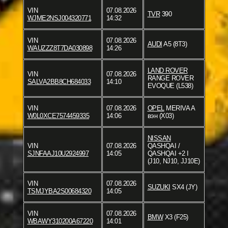
VIN
07.08.2026
TVR
390
WJME2NSJ004320771
14:32
VIN
07.08.2026
AUDI
A5 (8T3)
WAUZZZ8T7DA030898
14:26
LAND ROVER
VIN
07.08.2026
RANGE ROVER
SALVA2BB8CH684033
14:10
EVOQUE (L538)
VIN
07.08.2026
OPEL
MERIVA A
W0L0XCE7574459335
14:06
вэн (X03)
NISSAN
VIN
07.08.2026
QASHQAI /
SJNFAAJ10U2924997
14:05
QASHQAI +2 I
(J10, NJ10, JJ10E)
VIN
07.08.2026
SUZUKI
SX4 (JY)
TSMJYBA2S00684320
14:05
VIN
07.08.2026
BMW
X3 (F25)
WBAWY310200A67220
14:01