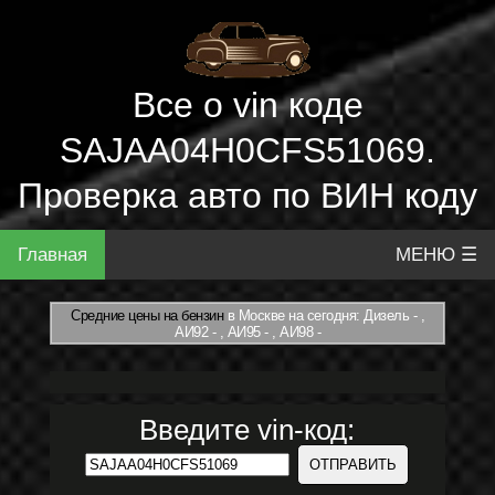
Все о vin коде
SAJAA04H0CFS51069.
Проверка авто по ВИН коду
Главная
МЕНЮ ☰
Средние цены на бензин
в Москве на сегодня: Дизель - ,
АИ92 - , АИ95 - , АИ98 -
Введите vin-код: