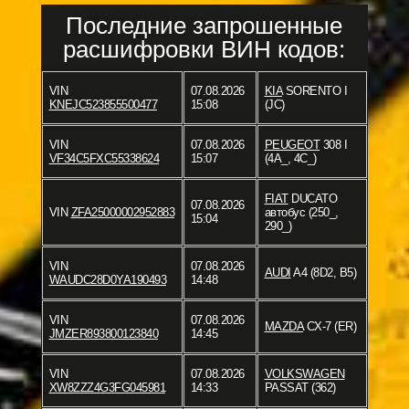
Последние запрошенные
расшифровки ВИН кодов:
VIN
07.08.2026
KIA
SORENTO I
KNEJC523855500477
15:08
(JC)
VIN
07.08.2026
PEUGEOT
308 I
VF34C5FXC55338624
15:07
(4A_, 4C_)
FIAT
DUCATO
07.08.2026
VIN
ZFA25000002952883
автобус (250_,
15:04
290_)
VIN
07.08.2026
AUDI
A4 (8D2, B5)
WAUDC28D0YA190493
14:48
VIN
07.08.2026
MAZDA
CX-7 (ER)
JMZER893800123840
14:45
VIN
07.08.2026
VOLKSWAGEN
XW8ZZZ4G3FG045981
14:33
PASSAT (362)