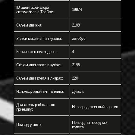
ID идентификатора
19974
автомобиля в TecDoc:
Объем движка:
2198
У этой машины тип кузова:
автобус
Количество цилиндров:
4
Объем двигателя в кубах:
2198
Объем двигателя в литрах:
220
Используемый тип топлива:
Дизель
Двигатель работает по
Непосредственный впрыск
принципу:
Привод на передние
Привод у авто:
колеса