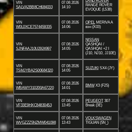
LAND ROVER
VIN
07.08.2026
RANGE ROVER
SALVA2BB8CH684033
14:10
EVOQUE (L538)
VIN
07.08.2026
OPEL
MERIVA A
W0L0XCE7574459335
14:06
вэн (X03)
NISSAN
VIN
07.08.2026
QASHQAI /
SJNFAAJ10U2924997
14:05
QASHQAI +2 I
(J10, NJ10, JJ10E)
VIN
07.08.2026
SUZUKI
SX4 (JY)
TSMJYBA2S00684320
14:05
VIN
07.08.2026
BMW
X3 (F25)
WBAWY310200A67220
14:01
VIN
07.08.2026
PEUGEOT
307
VF33E9HXC84830453
13:45
Break (3E)
VIN
07.08.2026
VOLKSWAGEN
WVGZZZ5NZMW041098
13:43
TIGUAN (5N_)