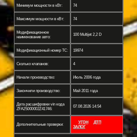
Минимум мощности в кВт:
74
Максимум мощности в кВт:
74
Модификационное
100 Multijet 2,2 D
наименование авто:
Модификационный номер ТС:
19974
Сколько клапанов:
4
Начали производство:
Июль 2006 года
Закончили производство:
Май 2011 года
Дата расшифровки vin кода
07.08.2026 14:54
ZFA25000002Z41746:
УГОН
ДТП
Дополнительные проверки:
ЗАЛОГ