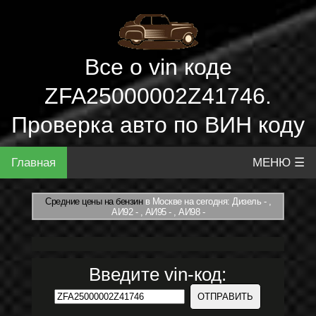
Все о vin коде
ZFA25000002Z41746.
Проверка авто по ВИН коду
Главная
МЕНЮ ☰
Средние цены на бензин
в Москве на сегодня: Дизель - ,
АИ92 - , АИ95 - , АИ98 -
Введите vin-код: