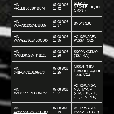
RENAULT
VIN
07.08.2026
MEGANE II седан
VF1LM1B0E38416974
13:42
(LM0/1_)
VIN
07.08.2026
BMW
3 (E90)
WBAVB11010VE38985
13:37
VIN
07.08.2026
VOLKSWAGEN
WVWZZZ3CZAE003860
13:35
PASSAT (362)
VIN
07.08.2026
SKODA
KODIAQ
XW8LD6NS5MH411128
13:26
(NS7, NV7)
NISSAN
TIIDA
VIN
07.08.2026
Наклонная задняя
3N1FCAC11UL467673
13:25
часть (C11)
VOLKSWAGEN
VIN
07.08.2026
MULTIVAN V
XW8ZZZ7HZHG002822
13:21
(7HM, 7HN, 7HF,
7EF, 7EM, 7EN)
VIN
07.08.2026
VOLKSWAGEN
XW8ZZZ3CZ8GOO6380
13:19
PASSAT CC (357)