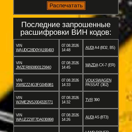
Последние запрошенные
расшифровки ВИН кодов:
VIN
07.08.2026
AUDI
A4 (8D2, B5)
WAUDC28D0YA190493
14:48
VIN
07.08.2026
MAZDA
CX-7 (ER)
JMZER893800123840
14:45
VIN
07.08.2026
VOLKSWAGEN
XW8ZZZ4G3FG045981
14:33
PASSAT (362)
VIN
07.08.2026
TVR
390
WJME2NSJ004320771
14:32
VIN
07.08.2026
AUDI
A5 (8T3)
WAUZZZ8T7DA030898
14:26