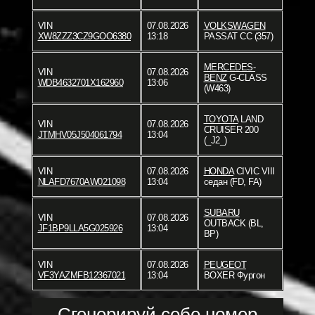
VIN
07.08.2026
VOLKSWAGEN
XW8ZZZ3CZ9GOO6380
13:18
PASSAT CC (357)
MERCEDES-
VIN
07.08.2026
BENZ
G-CLASS
WDB4632701X162960
13:06
(W463)
TOYOTA
LAND
VIN
07.08.2026
CRUISER 200
JTMHV05J504061794
13:04
(_J2_)
VIN
07.08.2026
HONDA
CIVIC VIII
NLAFD7670AW021098
13:04
седан (FD, FA)
SUBARU
VIN
07.08.2026
OUTBACK (BL,
JF1BP9LLA5G025926
13:04
BP)
VIN
07.08.2026
PEUGEOT
VF3YAZMFB12367021
13:04
BOXER Фургон
Сгенерируй себе номер