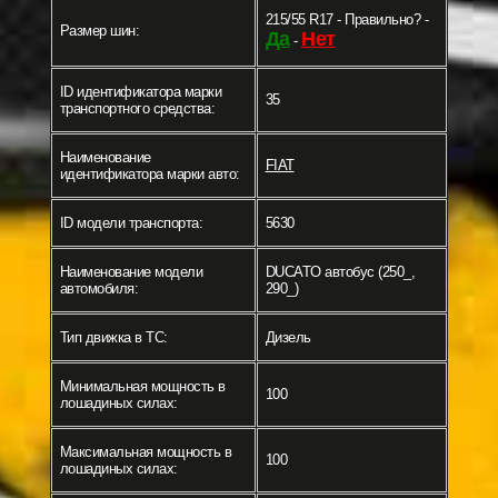
215/55 R17 - Правильно? -
Размер шин:
Да
Нет
-
ID идентификатора марки
35
транспортного средства:
Наименование
FIAT
идентификатора марки авто:
ID модели транспорта:
5630
Наименование модели
DUCATO автобус (250_,
автомобиля:
290_)
Тип движка в ТС:
Дизель
Минимальная мощность в
100
лошадиных силах:
Максимальная мощность в
100
лошадиных силах: