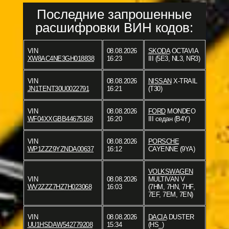
Последние запрошенные
расшифровки ВИН кодов:
VIN
08.08.2026
SKODA
OCTAVIA
XW8AC4NE3GH018838
16:23
III (5E3, NL3, NR3)
VIN
08.08.2026
NISSAN
X-TRAIL
JN1TENT30U0022791
16:21
(T30)
VIN
08.08.2026
FORD
MONDEO
WF04XXGBB44675168
16:20
III седан (B4Y)
VIN
08.08.2026
PORSCHE
WP1ZZZ9YZNDA00637
16:12
CAYENNE (9YA)
VOLKSWAGEN
VIN
08.08.2026
MULTIVAN V
WV2ZZZ7HZ7H023068
16:03
(7HM, 7HN, 7HF,
7EF, 7EM, 7EN)
VIN
08.08.2026
DACIA
DUSTER
UU1HSDAW542779208
15:34
(HS_)