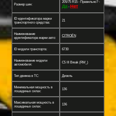
205/75 R15 - Правильно? -
Размер шин:
Да
Нет
-
ID идентификатора марки
21
транспортного средства:
Наименование
CITROËN
идентификатора марки авто:
ID модели транспорта:
6730
Наименование модели
C5 III Break (RW_)
автомобиля:
Тип движка в ТС:
Дизель
Минимальная мощность в
136
лошадиных силах:
Максимальная мощность в
136
лошадиных силах: