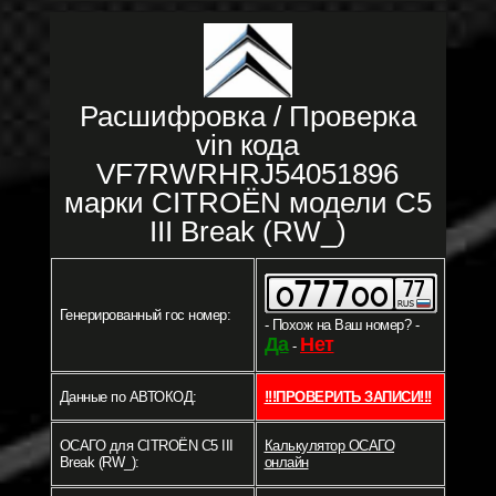
Расшифровка / Проверка
vin кода
VF7RWRHRJ54051896
марки CITROËN модели C5
III Break (RW_)
Генерированный гос номер:
- Похож на Ваш номер? -
Да
Нет
-
Данные по АВТОКОД:
!!!ПРОВЕРИТЬ ЗАПИСИ!!!
ОСАГО для CITROËN C5 III
Калькулятор ОСАГО
Break (RW_):
онлайн