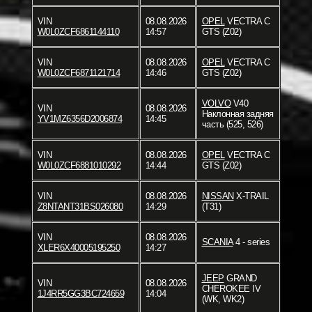
VIN
08.08.2026
OPEL
VECTRA C
W0L0ZCF6861144110
14:57
GTS (Z02)
VIN
08.08.2026
OPEL
VECTRA C
W0L0ZCF6871121714
14:46
GTS (Z02)
VOLVO
V40
VIN
08.08.2026
Наклонная задняя
YV1MZ6356D2006874
14:45
часть (525, 526)
VIN
08.08.2026
OPEL
VECTRA C
W0L0ZCF6881010292
14:44
GTS (Z02)
VIN
08.08.2026
NISSAN
X-TRAIL
Z8NTANT31BS026080
14:29
(T31)
VIN
08.08.2026
SCANIA
4 - series
XLER6X40005195250
14:27
JEEP
GRAND
VIN
08.08.2026
CHEROKEE IV
1J4RR5GG3BC724659
14:04
(WK, WK2)