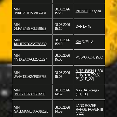
VIN
08.08.2026
INFINITI
G седан
JNKCV61F29M052481
15:23
VIN
08.08.2026
DAF
LF 45
XLRAE45GF0L358522
15:19
VIN
08.08.2026
KIA
AVELLA
KNHTP7362SS783330
15:10
VIN
08.08.2026
VOLVO
XC40 (536)
YV1XZACACL2301227
15:06
MITSUBISHI
L 300
VIN
08.08.2026
III Фургон (P0_V,
JA4MT31H2YP036753
15:05
P1_V, P_2V)
VIN
08.08.2026
MAZDA
6 седан
JMZGJ526801553200
14:59
(GJ, GL)
LAND ROVER
VIN
08.08.2026
RANGE ROVER III
SALLMAME4AA316126
14:59
(L322)