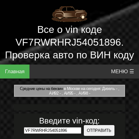
Все о vin коде
VF7RWRHRJ54051896.
Проверка авто по ВИН коду
Главная
МЕНЮ ☰
Средние цены на бензин
в Москве на сегодня: Дизель - ,
АИ92 - , АИ95 - , АИ98 -
Введите vin-код: