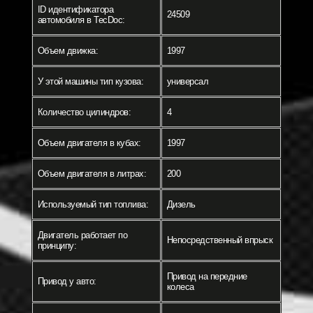
ID идентификатора
24509
автомобиля в TecDoc:
Объем движка:
1997
У этой машины тип кузова:
универсал
Количество цилиндров:
4
Объем двигателя в кубах:
1997
Объем двигателя в литрах:
200
Используемый тип топлива:
Дизель
Двигатель работает по
Непосредственный впрыск
принципу:
Привод на передние
Привод у авто:
колеса