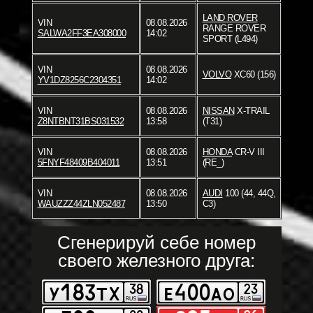
LAND ROVER
VIN
08.08.2026
RANGE ROVER
SALWA2FF3EA308000
14:02
SPORT (L494)
VIN
08.08.2026
VOLVO
XC60 (156)
YV1DZ8256C2304351
14:02
VIN
08.08.2026
NISSAN
X-TRAIL
Z8NTBNT31BS031532
13:58
(T31)
VIN
08.08.2026
HONDA
CR-V III
5FNYF48409B404011
13:51
(RE_)
VIN
08.08.2026
AUDI
100 (44, 44Q,
WAUZZZ44ZLN052487
13:50
C3)
Сгенерируй себе номер
своего железного друга: