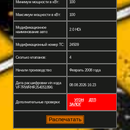
Минимум мощности в кВт:
100
Максимум мощности в кВт:
100
Модификационное
2.0 HDi
наименование авто:
Модификационный номер ТС:
24509
Сколько клапанов:
4
Начали производство:
Февраль 2008 года
Дата расшифровки vin кода
08.08.2026 16:23
VF7RWRHRJ54051896:
УГОН
ДТП
Дополнительные проверки:
ЗАЛОГ