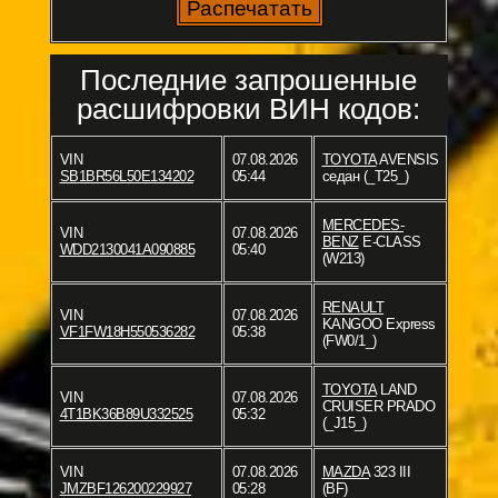
Последние запрошенные
расшифровки ВИН кодов:
VIN
07.08.2026
TOYOTA
AVENSIS
SB1BR56L50E134202
05:44
седан (_T25_)
MERCEDES-
VIN
07.08.2026
BENZ
E-CLASS
WDD2130041A090885
05:40
(W213)
RENAULT
VIN
07.08.2026
KANGOO Express
VF1FW18H550536282
05:38
(FW0/1_)
TOYOTA
LAND
VIN
07.08.2026
CRUISER PRADO
4T1BK36B89U332525
05:32
(_J15_)
VIN
07.08.2026
MAZDA
323 III
JMZBF126200229927
05:28
(BF)