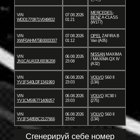
MERCEDES-
VIN
07.08.2026
BENZ
A-CLASS
WDD1770871V049832
01:21
(W177)
VIN
07.08.2026
OPEL
ZAFIRA B
XWF0AHM75B0003337
01:12
Van (A05)
NISSAN
MAXIMA
VIN
06.08.2026
/ MAXIMA QX IV
JN1CAUA32U0036208
23:08
(A32)
VIN
06.08.2026
VOLVO
S60 II
YV1FS40LDF1341993
23:03
(134)
VIN
06.08.2026
VOLVO
XC90 I
YV1CM595771409257
23:03
(275)
VIN
06.08.2026
VOLVO
S60 II
YV1FS485BC2127666
23:02
(134)
Сгенерируй себе номер