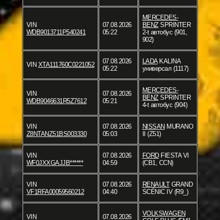
MERCEDES-
VIN
07.08.2026
BENZ
SPRINTER
WDB9013711P540241
05:22
2-t автобус (901,
902)
07.08.2026
LADA
KALINA
VIN
XTA111760C0221052
05:22
универсал (1117)
MERCEDES-
VIN
07.08.2026
BENZ
SPRINTER
WDB9046631R5Z7612
05:21
4-t автобус (904)
VIN
07.08.2026
NISSAN
MURANO
Z8NTANZ51BS003330
05:03
II (Z51)
VIN
07.08.2026
FORD
FIESTA VI
WF0JXXGAJJB******
04:59
(CB1, CCN)
VIN
07.08.2026
RENAULT
GRAND
VF1RFA00059560212
04:40
SCÉNIC IV (R9_)
VOLKSWAGEN
VIN
07.08.2026