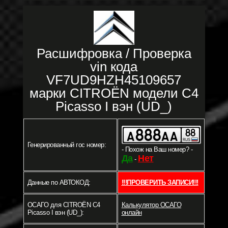
Расшифровка / Проверка
vin кода
VF7UD9HZH45109657
марки CITROËN модели C4
Picasso I вэн (UD_)
Генерированный гос номер:
- Похож на Ваш номер? -
Да
Нет
-
Данные по АВТОКОД:
!!!ПРОВЕРИТЬ ЗАПИСИ!!!
ОСАГО для CITROËN C4
Калькулятор ОСАГО
Picasso I вэн (UD_):
онлайн