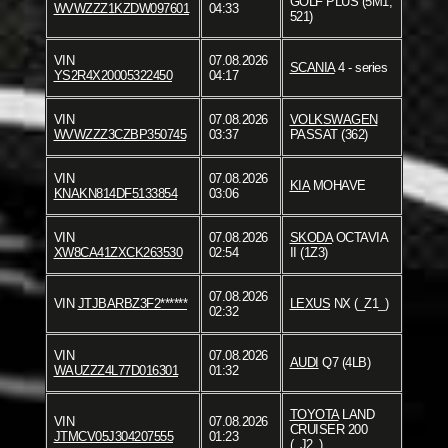
GOLF PLUS (5M1,
WVWZZZ1KZDW097601
04:33
521)
VIN
07.08.2026
SCANIA
4 - series
YS2R4X20005322450
04:17
VIN
07.08.2026
VOLKSWAGEN
WVWZZZ3CZBP350745
03:37
PASSAT (362)
VIN
07.08.2026
KIA
MOHAVE
KNAKN814DF5133854
03:06
VIN
07.08.2026
SKODA
OCTAVIA
XW8CA41ZXCK263530
02:54
II (1Z3)
07.08.2026
VIN
JTJBARBZ3F2******
LEXUS
NX (_Z1_)
02:32
VIN
07.08.2026
AUDI
Q7 (4LB)
WAUZZZ4L77D016301
01:32
TOYOTA
LAND
VIN
07.08.2026
CRUISER 200
JTMCV05J304207555
01:23
(_J2_)