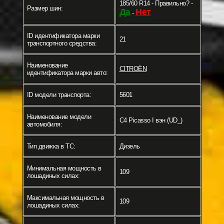
185/60 R14 - Правильно? -
Размер шин:
Да
Нет
-
ID идентификатора марки
21
транспортного средства:
Наименование
CITROËN
идентификатора марки авто:
ID модели транспорта:
5601
Наименование модели
C4 Picasso I вэн (UD_)
автомобиля:
Тип движка в ТС:
Дизель
Минимальная мощность в
109
лошадиных силах:
Максимальная мощность в
109
лошадиных силах: