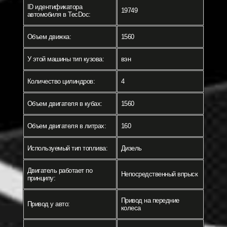
ID идентификатора
19749
автомобиля в TecDoc:
Объем движка:
1560
У этой машины тип кузова:
вэн
Количество цилиндров:
4
Объем двигателя в кубах:
1560
Объем двигателя в литрах:
160
Используемый тип топлива:
Дизель
Двигатель работает по
Непосредственный впрыск
принципу:
Привод на передние
Привод у авто:
колеса