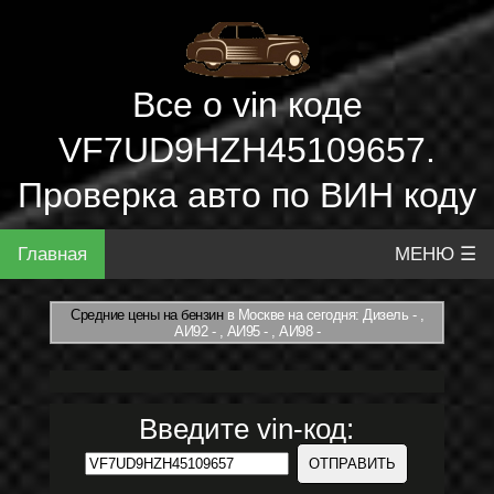
Все о vin коде
VF7UD9HZH45109657.
Проверка авто по ВИН коду
Главная
МЕНЮ ☰
Средние цены на бензин
в Москве на сегодня: Дизель - ,
АИ92 - , АИ95 - , АИ98 -
Введите vin-код: