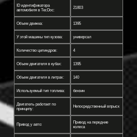
ID идентификатора
21803
автомобиля в TecDoc:
Объем движка:
1395
У этой машины тип кузова:
универсал
Количество цилиндров:
4
Объем двигателя в кубах:
1395
Объем двигателя в литрах:
140
Используемый тип топлива:
бензин
Двигатель работает по
Непосредственный впрыск
принципу:
Привод на передние
Привод у авто:
колеса