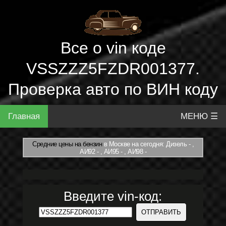
Все о vin коде
VSSZZZ5FZDR001377.
Проверка авто по ВИН коду
Главная
МЕНЮ ☰
Средние цены на бензин
в Москве на сегодня: Дизель - ,
АИ92 - , АИ95 - , АИ98 -
Введите vin-код: