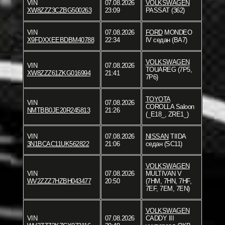
VIN
07.08.2026
VOLKSWAGEN
XW8ZZZ3CZBG500263
23:09
PASSAT (362)
VIN
07.08.2026
FORD
MONDEO
X9FDXXEEBDBM40788
22:34
IV седан (BA7)
VOLKSWAGEN
VIN
07.08.2026
TOUAREG (7P5,
XW8ZZZ61ZKG016994
21:41
7P6)
TOYOTA
VIN
07.08.2026
COROLLA Saloon
NMTBB0JE20R245813
21:26
(_E18_, ZRE1_)
VIN
07.08.2026
NISSAN
TIIDA
3N1BCAC11UK562822
21:06
седан (SC11)
VOLKSWAGEN
VIN
07.08.2026
MULTIVAN V
WV2ZZZ7HZBH043477
20:50
(7HM, 7HN, 7HF,
7EF, 7EM, 7EN)
VOLKSWAGEN
VIN
07.08.2026
CADDY III