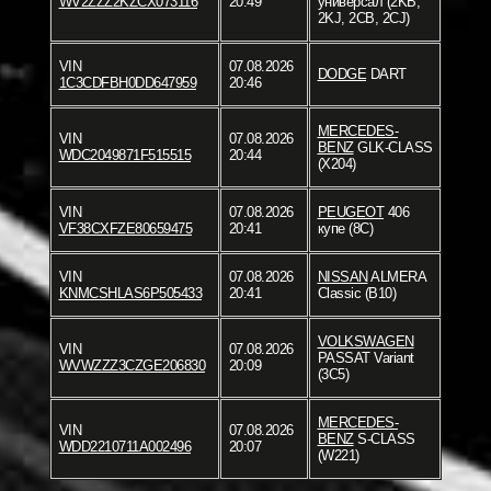
WV2ZZZ2KZCX073116
20:49
универсал (2KB,
2KJ, 2CB, 2CJ)
VIN
07.08.2026
DODGE
DART
1C3CDFBH0DD647959
20:46
MERCEDES-
VIN
07.08.2026
BENZ
GLK-CLASS
WDC2049871F515515
20:44
(X204)
VIN
07.08.2026
PEUGEOT
406
VF38CXFZE80659475
20:41
купе (8C)
VIN
07.08.2026
NISSAN
ALMERA
KNMCSHLAS6P505433
20:41
Classic (B10)
VOLKSWAGEN
VIN
07.08.2026
PASSAT Variant
WVWZZZ3CZGE206830
20:09
(3C5)
MERCEDES-
VIN
07.08.2026
BENZ
S-CLASS
WDD2210711A002496
20:07
(W221)