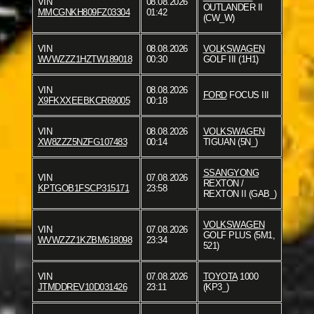
VIN
08.08.2026
OUTLANDER II
MMCGNKH809FZ03304
01:42
(CW_W)
VIN
08.08.2026
VOLKSWAGEN
WVWZZZ1HZTW189018
00:30
GOLF III (1H1)
VIN
08.08.2026
FORD
FOCUS III
X9FKXXEEBKCR69005
00:18
VIN
08.08.2026
VOLKSWAGEN
XW8ZZZ5NZFG107483
00:14
TIGUAN (5N_)
SSANGYONG
VIN
07.08.2026
REXTON /
KPTGOB1FSCP315171
23:58
REXTON II (GAB_)
VOLKSWAGEN
VIN
07.08.2026
GOLF PLUS (5M1,
WVWZZZ1KZBM618098
23:34
521)
VIN
07.08.2026
TOYOTA
1000
JTMDDREV10D031426
23:11
(KP3_)