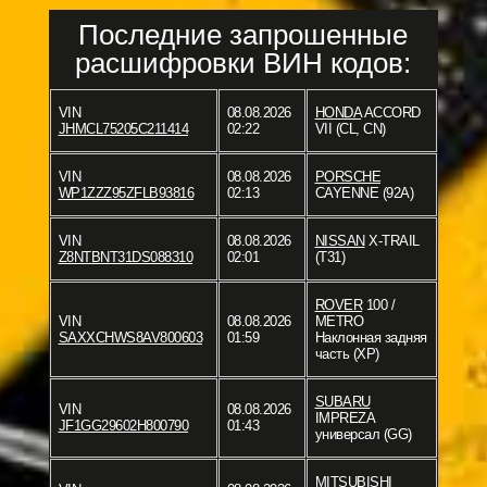
Последние запрошенные
расшифровки ВИН кодов:
VIN
08.08.2026
HONDA
ACCORD
JHMCL75205C211414
02:22
VII (CL, CN)
VIN
08.08.2026
PORSCHE
WP1ZZZ95ZFLB93816
02:13
CAYENNE (92A)
VIN
08.08.2026
NISSAN
X-TRAIL
Z8NTBNT31DS088310
02:01
(T31)
ROVER
100 /
VIN
08.08.2026
METRO
SAXXCHWS8AV800603
01:59
Наклонная задняя
часть (XP)
SUBARU
VIN
08.08.2026
IMPREZA
JF1GG29602H800790
01:43
универсал (GG)
MITSUBISHI