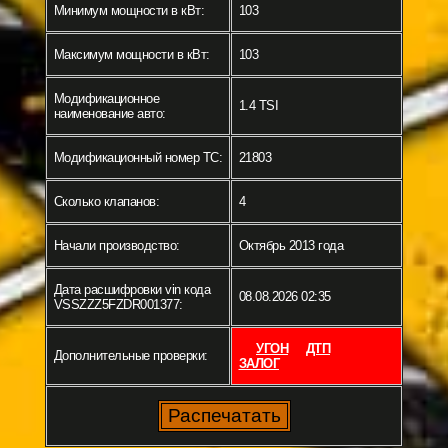
Минимум мощности в кВт:
103
Максимум мощности в кВт:
103
Модификационное
1.4 TSI
наименование авто:
Модификационный номер ТС:
21803
Сколько клапанов:
4
Начали производство:
Октябрь 2013 года
Дата расшифровки vin кода
08.08.2026 02:35
VSSZZZ5FZDR001377:
УГОН
ДТП
Дополнительные проверки:
ЗАЛОГ