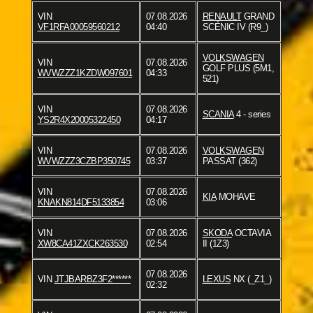
VIN
07.08.2026
RENAULT
GRAND
VF1RFA00059560212
04:40
SCÉNIC IV (R9_)
VOLKSWAGEN
VIN
07.08.2026
GOLF PLUS (5M1,
WVWZZZ1KZDW097601
04:33
521)
VIN
07.08.2026
SCANIA
4 - series
YS2R4X20005322450
04:17
VIN
07.08.2026
VOLKSWAGEN
WVWZZZ3CZBP350745
03:37
PASSAT (362)
VIN
07.08.2026
KIA
MOHAVE
KNAKN814DF5133854
03:06
VIN
07.08.2026
SKODA
OCTAVIA
XW8CA41ZXCK263530
02:54
II (1Z3)
07.08.2026
VIN
JTJBARBZ3F2******
LEXUS
NX (_Z1_)
02:32