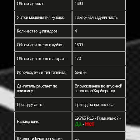
Объем движка:
1690
У этой машины тип кузова:
Наклонная задняя часть
Количество цилиндров:
4
Объем двигателя в кубах:
1690
Объем двигателя в литрах:
170
Используемый тип топлива:
бензин
Двигатель работает по
Впрыскивание во впускной
принципу:
коллектор/Карбюратор
Привод у авто:
Привод на все колеса
195/65 R15 - Правильно? -
Размер шин:
Да
Нет
-
ID идентификатора марки