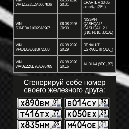
VIN
06.08.2026
CRAFTER 30-35
WV1ZZZ2EZA6007836
20:31
автобус (2E_)
NISSAN
VIN
06.08.2026
QASHQAI /
SJNFBAJ1002318967
20:30
QASHQAI +2 I
(J10, NJ10, JJ10E)
VIN
06.08.2026
RENAULT
VF8JE0A0515972388
20:29
ESPACE III (JE0_)
VIN
06.08.2026
AUDI
A4 (8EC, B7)
WAUZZZ8E76A078485
20:16
Сгенерируй себе номер
своего железного друга: