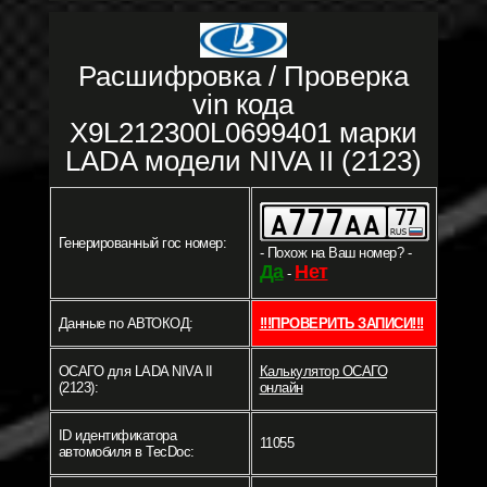
Расшифровка / Проверка
vin кода
X9L212300L0699401 марки
LADA модели NIVA II (2123)
Генерированный гос номер:
- Похож на Ваш номер? -
Да
Нет
-
Данные по АВТОКОД:
!!!ПРОВЕРИТЬ ЗАПИСИ!!!
ОСАГО для LADA NIVA II
Калькулятор ОСАГО
(2123):
онлайн
ID идентификатора
11055
автомобиля в TecDoc: