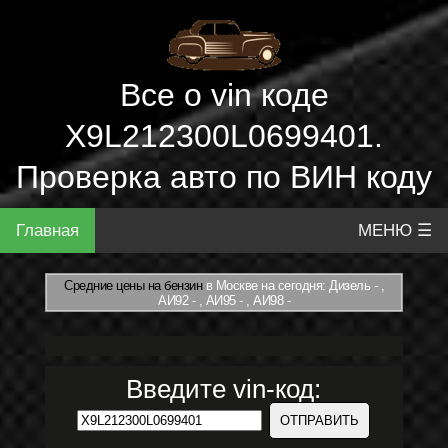
Все о vin коде
X9L212300L0699401.
Проверка авто по ВИН коду
Главная
МЕНЮ ☰
Средние цены на бензин
в Москве на сегодня: Дизель - ,
АИ92 - , АИ95 - , АИ98 -
Введите vin-код: