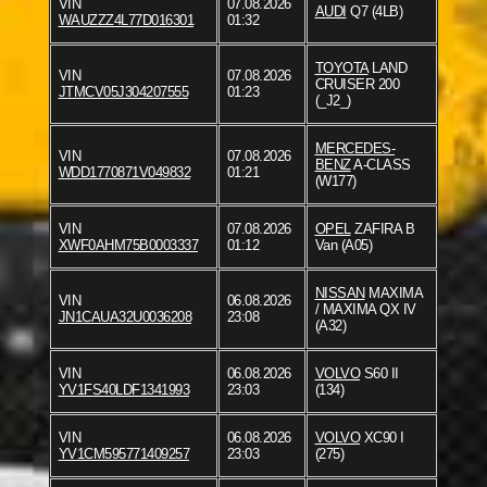
VIN
07.08.2026
AUDI
Q7 (4LB)
WAUZZZ4L77D016301
01:32
TOYOTA
LAND
VIN
07.08.2026
CRUISER 200
JTMCV05J304207555
01:23
(_J2_)
MERCEDES-
VIN
07.08.2026
BENZ
A-CLASS
WDD1770871V049832
01:21
(W177)
VIN
07.08.2026
OPEL
ZAFIRA B
XWF0AHM75B0003337
01:12
Van (A05)
NISSAN
MAXIMA
VIN
06.08.2026
/ MAXIMA QX IV
JN1CAUA32U0036208
23:08
(A32)
VIN
06.08.2026
VOLVO
S60 II
YV1FS40LDF1341993
23:03
(134)
VIN
06.08.2026
VOLVO
XC90 I
YV1CM595771409257
23:03
(275)