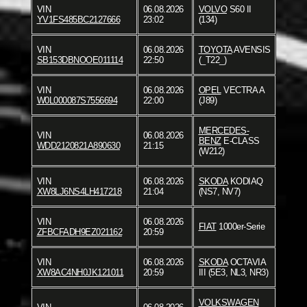
VIN
06.08.2026
VOLVO
S60 II
YV1FS485BC2127666
23:02
(134)
VIN
06.08.2026
TOYOTA
AVENSIS
SB153DBNOOE011114
22:50
(_T22_)
VIN
06.08.2026
OPEL
VECTRA A
W0L000087S7556694
22:00
(J89)
MERCEDES-
VIN
06.08.2026
BENZ
E-CLASS
WDD2120821A890630
21:15
(W212)
VIN
06.08.2026
SKODA
KODIAQ
XW8LJ6NS4LH417218
21:04
(NS7, NV7)
VIN
06.08.2026
FIAT
1000er-Serie
ZFBCFADH9EZ021162
20:59
VIN
06.08.2026
SKODA
OCTAVIA
XW8AC4NH0JK121011
20:59
III (5E3, NL3, NR3)
VOLKSWAGEN