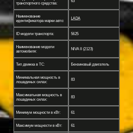
63
транспортного средства:
Наименование
LADA
идентификатора марки авто:
ID модели транспорта:
5625
Наименование модели
NIVA II (2123)
автомобиля:
Тип движка в ТС:
Бензиновый двигатель
Минимальная мощность в
83
лошадиных силах:
Максимальная мощность в
83
лошадиных силах:
Минимум мощности в кВт:
61
Максимум мощности в кВт:
61