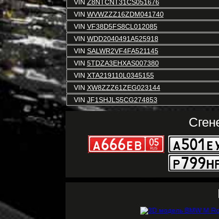
VIN
Z8NTCNT31CS051676
VIN
WVWZZZ16ZDM041740
VIN
VF38D5FS8CL012085
VIN
WDD2040491A525918
VIN
SALWR2VF4FA521145
VIN
5TDZA3EHXAS007380
VIN
XTA219110L0345155
VIN
XW8ZZZ61ZEG023144
VIN
JF1SHJLS5CG274853
Сген