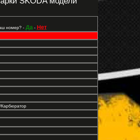
марки SKODA модели
Да
Нет
аш номер? -
-
р/Карбюратор