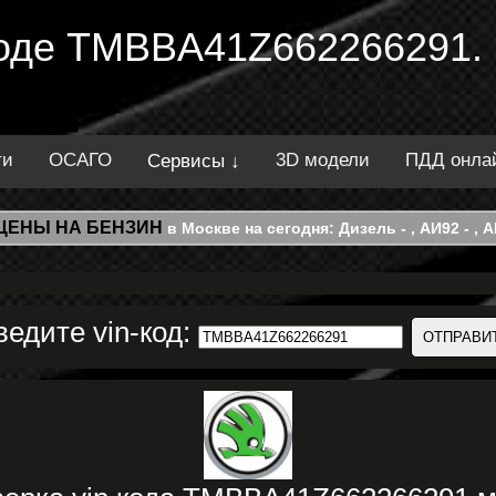
 коде TMBBA41Z662266291.
ти
ОСАГО
3D модели
ПДД онла
Сервисы ↓
ЦЕНЫ НА БЕНЗИН
в Москве на сегодня: Дизель - , АИ92 - , АИ
ведите vin-код: