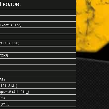
 кодов:
часть (2172)
ORT (L320)
C253)
R3)
121, 2131)
рытый (J11, J11_)
R3)
(BS_)