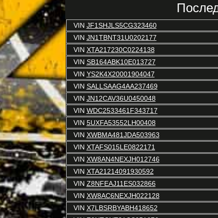
Послед
VIN
JF1SHJLS5CG323460
VIN
JN1TBNT31U0202177
VIN
XTA217230C0224138
VIN
SB164ABK10E013727
VIN
YS2K4X20001904047
VIN
SALLSAAG4AA237469
VIN
JN12CAV36U0450048
VIN
WDC2533461F343717
VIN
5UXFA53552LH00408
VIN
XWBMA481JDA503963
VIN
XTAFS015LE0822171
VIN
XW8AN4NEXJH012746
VIN
XTA21214091930592
VIN
Z8NFEAJ11ES032866
VIN
XW8AC6NEXJH022128
VIN
X7LBSRBYABH418652