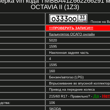
верка vin кода TMBBA41Z662266291 
OCTAVIA II (1Z3)
- Похож на В
!!!ПРОВЕРИТЬ ЗАПИСИ!!!
Калькулятор ОСАГО онлайн
5020
1595
Наклонная задняя часть
4
1595
160
Бензин/автогаз (LPG)
Впрыскивание во впускной коллекто
Привод на передние колеса
Да
Нет
215/60 R17 - Правильно? -
-
дства:
106
SKODA