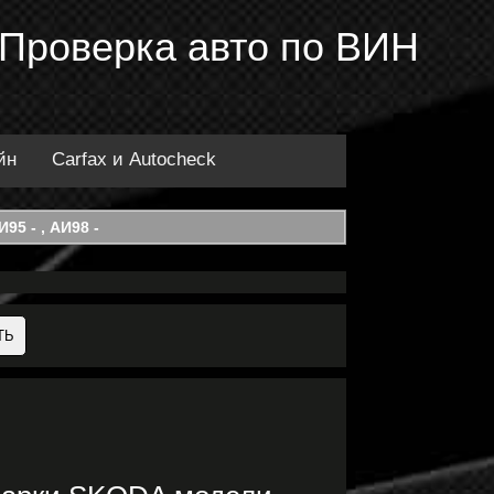
 Проверка авто по ВИН
йн
Carfax и Autocheck
95 - , АИ98 -