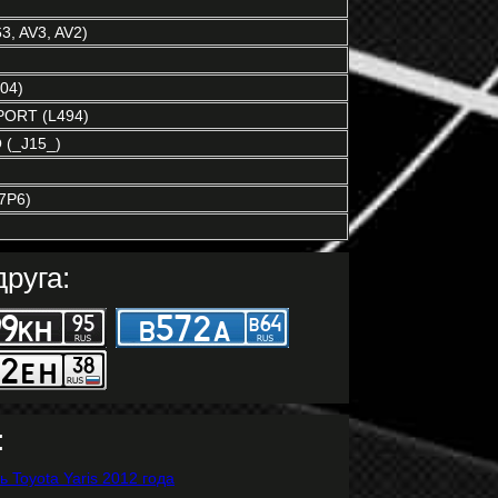
3, AV3, AV2)
04)
ORT (L494)
(_J15_)
7P6)
руга:
: