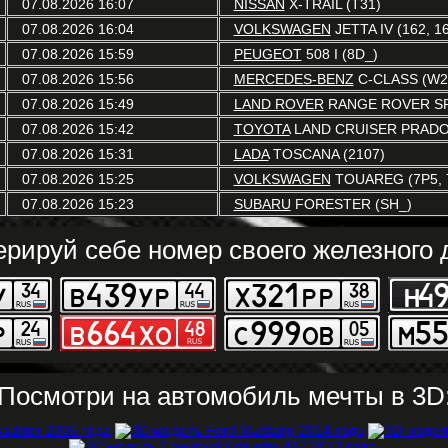
07.08.2026 16:07
NISSAN
X-TRAIL (T31)
07.08.2026 16:04
VOLKSWAGEN
JETTA IV (162, 16
07.08.2026 15:59
PEUGEOT
508 I (8D_)
07.08.2026 15:56
MERCEDES-BENZ
C-CLASS (W2
07.08.2026 15:49
LAND ROVER
RANGE ROVER SP
07.08.2026 15:42
TOYOTA
LAND CRUISER PRADO 
07.08.2026 15:31
LADA
TOSCANA (2107)
07.08.2026 15:25
VOLKSWAGEN
TOUAREG (7P5, 
07.08.2026 15:23
SUBARU
FORESTER (SH_)
ерируй себе номер своего железного д
Посмотри на автомобиль мечты в 3D